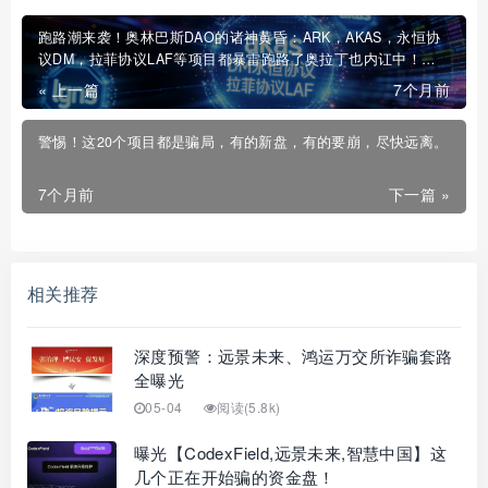
跑路潮来袭！奥林巴斯DAO的诸神黄昏：ARK，AKAS，永恒协
议DM，拉菲协议LAF等项目都暴雷跑路了奥拉丁也内讧中！完
蛋
« 上一篇
7个月前
警惕！这20个项目都是骗局，有的新盘，有的要崩，尽快远离。
7个月前
下一篇 »
相关推荐
深度预警：远景未来、鸿运万交所诈骗套路
全曝光
05-04
阅读(5.8k)
曝光【CodexField,远景未来,智慧中国】这
几个正在开始骗的资金盘！