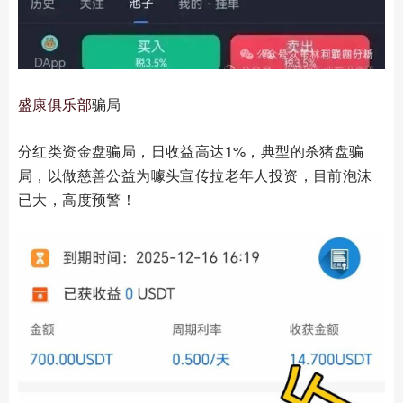
盛康俱乐部
骗局
分红类资金盘骗局，日收益高达1%，典型的杀猪盘骗
局，以做慈善公益为噱头宣传拉老年人投资，目前泡沫
已大，高度预警！