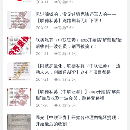
03-11
阅读(6.5k)
见过骗钱的，没见过骗完钱还骂人的——
【联德私募】跑路刷新无耻下限！
03-05
阅读(7.6k)
联德私募（中联证劵）app开始搞“解禁股”最
后收割一波会员，别再被骗了！
01-21
阅读(13.6k)
【阿波罗量化，联德私募（中联证劵），流
动未来，创缴通APP】这4 个项目都是
01-21
阅读(12.6k)
【联德私募（中联证劵）】app开始搞“解禁
股”最后收割一波会员，跑路套路和
01-20
阅读(12.3k)
曝光【中联证劵】开始各种理由拖延提现，
开始最后的收割！