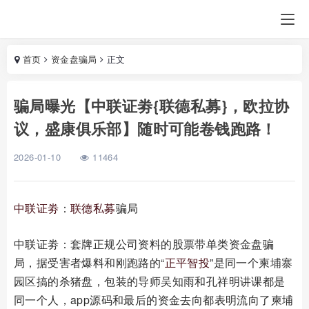
首页
资金盘骗局
正文
骗局曝光【中联证劵{联德私募}，欧拉协
议，盛康俱乐部】随时可能卷钱跑路！
2026-01-10
11464
中联证劵
：
联德私募
骗局
中联证劵：套牌正规公司资料的股票带单类资金盘骗
局，据受害者爆料和刚跑路的“
正平智投
”是同一个柬埔寨
园区搞的杀猪盘，包装的导师吴知雨和孔祥明讲课都是
同一个人，app源码和最后的资金去向都表明流向了柬埔