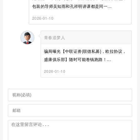
包装的导师吴知雨和孔祥明讲课都是同一...
2026-01-10
青春追梦人
骗局曝光【中联证劵{联德私募}，欧拉协议，
盛康俱乐部】随时可能卷钱跑路！...
2026-01-10