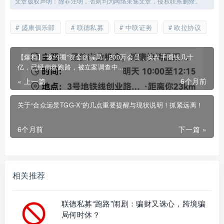
文章版权声明：除非注明，否则均为网络采集文章，侵权联系删除。
盛康俱乐部
联德私募
中联证劵
欧拉协议
【爆料】“邀约圈”资金盘骗局，200万会员，操盘手圈钱几十
亿，已经崩盘跑路，被立案调查中...
« 上一篇
6个月前
关于“合众远景TGG-X”的几点重要提醒与现状说明！抓紧远离！
6个月前
下一篇 »
相关推荐
联德私募“跑路”闹剧：骗财又诛心，跨境骗
局何时休？