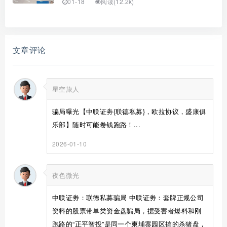
01-18
阅读(12.2k)
文章评论
星空旅人
骗局曝光【中联证劵{联德私募}，欧拉协议，盛康俱
乐部】随时可能卷钱跑路！...
2026-01-10
夜色微光
中联证劵：联德私募骗局 中联证劵：套牌正规公司
资料的股票带单类资金盘骗局，据受害者爆料和刚
跑路的“正平智投”是同一个柬埔寨园区搞的杀猪盘，