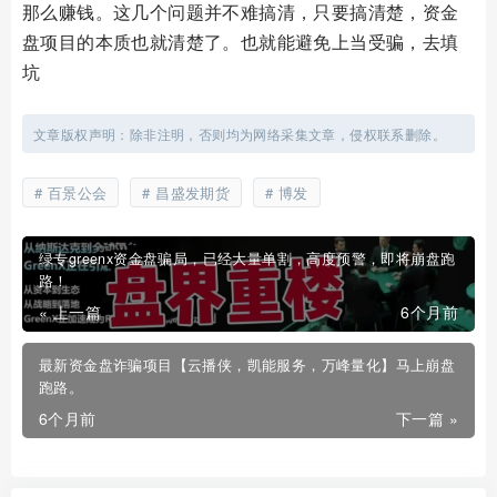
那么赚钱。这几个问题并不难搞清，只要搞清楚，资金
盘项目的本质也就清楚了。也就能避免上当受骗，去填
坑
文章版权声明：除非注明，否则均为网络采集文章，侵权联系删除。
百景公会
昌盛发期货
博发
绿专greenx资金盘骗局，已经大量单割，高度预警，即将崩盘跑
路！
« 上一篇
6个月前
最新资金盘诈骗项目【云播侠，凯能服务，万峰量化】马上崩盘
跑路。
6个月前
下一篇 »