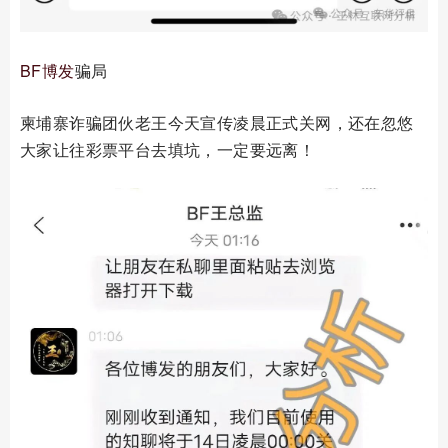
BF
博发
骗局
柬埔寨诈骗团伙老王今天宣传凌晨正式关网，还在忽悠
大家让往彩票平台去填坑，一定要远离！