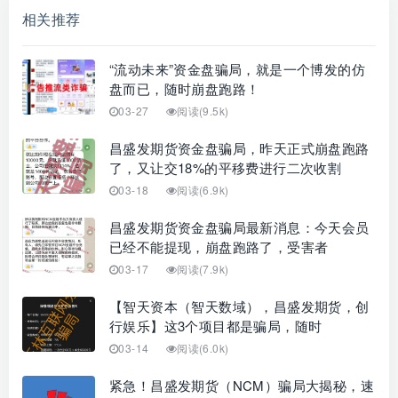
相关推荐
“流动未来”资金盘骗局，就是一个博发的仿
盘而已，随时崩盘跑路！
03-27
阅读(9.5k)
昌盛发期货资金盘骗局，昨天正式崩盘跑路
了，又让交18%的平移费进行二次收割
03-18
阅读(6.9k)
昌盛发期货资金盘骗局最新消息：今天会员
已经不能提现，崩盘跑路了，受害者
03-17
阅读(7.9k)
【智天资本（智天数域），昌盛发期货，创
行娱乐】这3个项目都是骗局，随时
03-14
阅读(6.0k)
紧急！昌盛发期货（NCM）骗局大揭秘，速