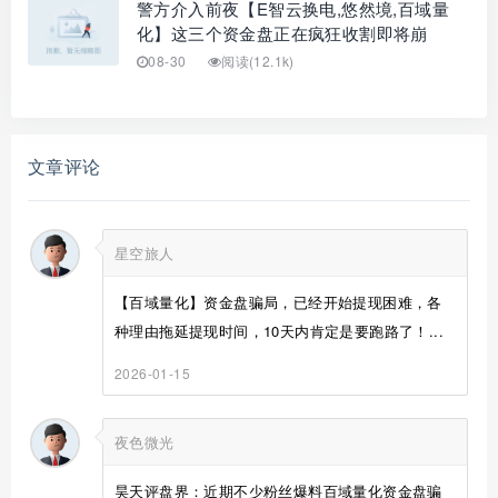
警方介入前夜【E智云换电,悠然境,百域量
化】这三个资金盘正在疯狂收割即将崩
08-30
阅读(12.1k)
文章评论
星空旅人
【百域量化】资金盘骗局，已经开始提现困难，各
种理由拖延提现时间，10天内肯定是要跑路了！...
2026-01-15
夜色微光
昊天评盘界：近期不少粉丝爆料百域量化资金盘骗