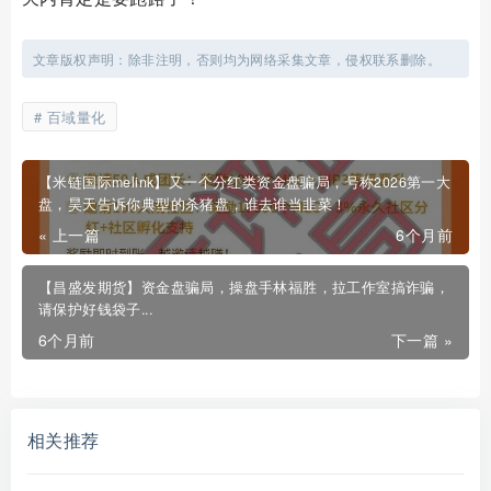
文章版权声明：除非注明，否则均为网络采集文章，侵权联系删除。
百域量化
【米链国际melink】又一个分红类资金盘骗局，号称2026第一大
盘，昊天告诉你典型的杀猪盘，谁去谁当韭菜！
« 上一篇
6个月前
【昌盛发期货】资金盘骗局，操盘手林福胜，拉工作室搞诈骗，
请保护好钱袋子...
6个月前
下一篇 »
相关推荐