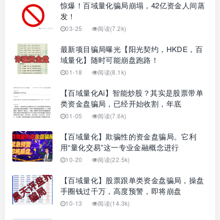
惊爆！百域量化骗局崩塌，42亿资金人间蒸
发！
03-25
阅读(7.2k)
最新项目骗局曝光【阳光契约，HKDE，百
域量化】随时可能崩盘跑路！
01-18
阅读(8.1k)
【百域量化Ai】智能炒股？其实是股票带单
类资金盘骗局，已经开始收割，年底
01-05
阅读(7.6k)
【百域量化】欺骗性的资金盘骗局。它利
用“量化交易”这一专业金融概念进行
10-20
阅读(22.5k)
【百域量化】股票跟单类资金盘骗局，操盘
手圈钱过千万，高度预警，即将崩盘
10-13
阅读(14.3k)