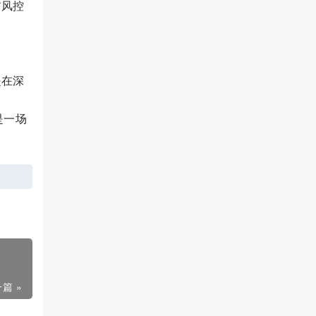
前风控
是在深
是一场
篇 »