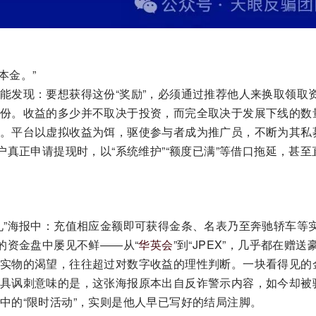
本金。”
能发现：要想获得这份“奖励”，必须通过推荐他人来换取领取
份。收益的多少并不取决于投资，而完全取决于发展下线的数
。平台以虚拟收益为饵，驱使参与者成为推广员，不断为其私
户真正申请提现时，以“系统维护”“额度已满”等借口拖延，甚至
礼”海报中：充值相应金额即可获得金条、名表乃至奔驰轿车等
的资金盘中屡见不鲜——从“
华英会
”到“JPEX”，几乎都在赠送
实物的渴望，往往超过对数字收益的理性判断。一块看得见的
具讽刺意味的是，这张海报原本出自反诈警示内容，如今却被
中的“限时活动”，实则是他人早已写好的结局注脚。