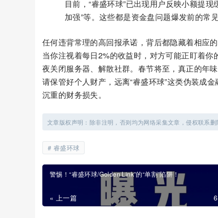
目前，“睿盛环球”已出现用户反映小额提现
加强”等。这些都是资金盘问题爆发前的常
任何违背常理的高回报承诺，背后都隐藏着相应的
当你注视着每日2%的收益时，对方可能正盯着你
夜关闭服务器、解散社群。春节将至，真正的年味
请保管好个人财产，远离“睿盛环球”这类伪装成
沉重的财务损失。
文章版权声明：除非注明，否则均为网络采集文章，侵权联系删
睿盛环球
警惕！“睿盛环球/Golden Link”的“单割”陷阱！
« 上一篇