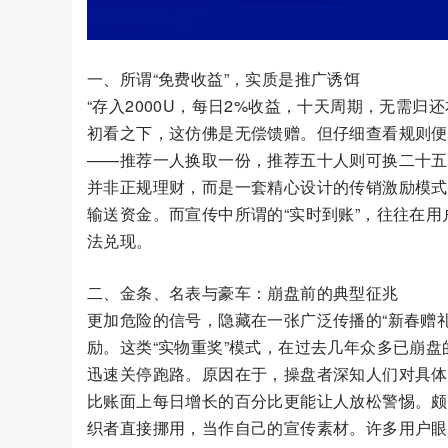
一、所谓“免费收益”，实质是推广诱饵
“存入2000U，每日2%收益，十天周期，无需归还
初看之下，这仿佛是无偿馈赠。但仔细查看规则便
——推荐一人换取一份，推荐五十人则可换二十五
并非正规理财，而是一套精心设计的传销激励模式
输送资金。而宣传中所谓的“实时到账”，往往在用
法兑现。
二、金条、名表与豪车：崩盘前的典型征兆
更加危险的信号，隐藏在一张广泛传播的“新春赠
励。这类“实物重奖”模式，在过去几年众多已崩盘
迅速关停跑路。原因在于，操盘者深知人们对具体
比账面上每日增长的百分比更能让人放松警惕。颇
织者直接挪用，当作自己的宣传素材。许多用户眼