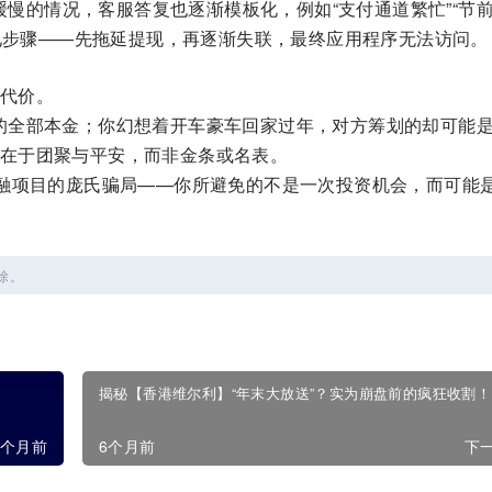
缓慢的情况，客服答复也逐渐模板化，例如“支付通道繁忙”“节
见步骤——先拖延提现，再逐渐失联，最终应用程序无法访问。
代价。
的全部本金；你幻想着开车豪车回家过年，对方筹划的却可能
在于团聚与平安，而非金条或名表。
金融项目的庞氏骗局——你所避免的不是一次投资机会，而可能
除。
揭秘【香港维尔利】“年末大放送”？实为崩盘前的疯狂收割！
6个月前
6个月前
下一