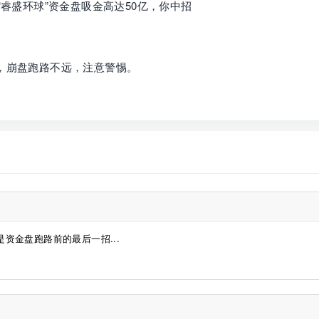
“睿盛环球”资金盘吸金高达50亿，你中招
动促销，崩盘跑路不远，注意警惕。
是资金盘跑路前的最后一招...