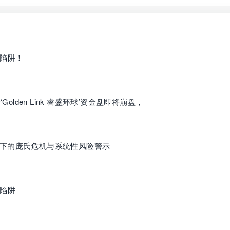
割”陷阱！
olden Link 睿盛环球’资金盘即将崩盘，
下的庞氏危机与系统性风险警示
”陷阱