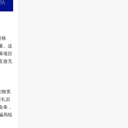
资格
量。这
募项目
直接无
实物奖
豪礼后
金条，
骗局组