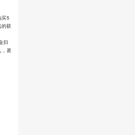
购买5
真的获
金归
入，甚
。