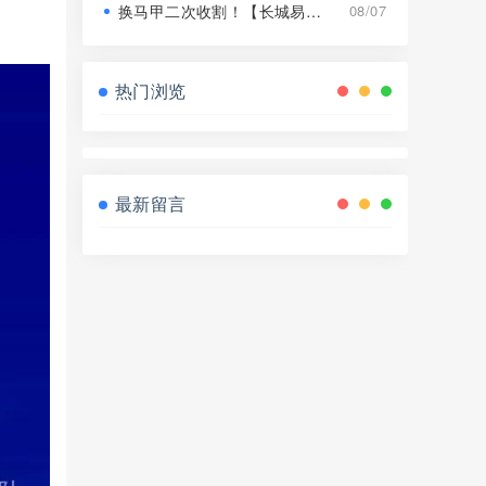
换马甲二次收割！【长城易趣】平移【康盛科技】又是致命骗局！
08/07
热门浏览
最新留言