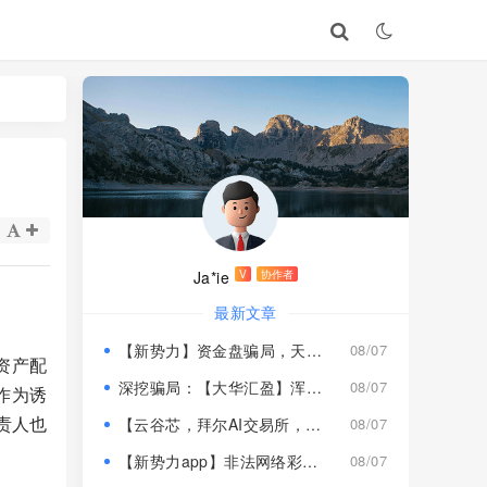
Ja*ie
V
协作者
最新文章
【新势力】资金盘骗局，天宫国际和平娱乐的狗推换个马甲又来割韭菜！
08/07
资产配
深挖骗局：【大华汇盈】浑身造假，冒用演员充当总监，啼笑皆非！
08/07
作为诱
责人也
【云谷芯，拜尔AI交易所，塔吉跨境电商】这3个项目都是骗局，近期跑路跟即将崩盘收割，赶紧远离！
08/07
【新势力app】非法网络彩票骗局，“天宫国际”和“和平娱乐”骗子搞的杀猪盘，远离！
08/07