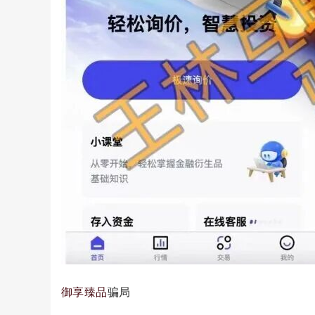
御享臻品
骗局