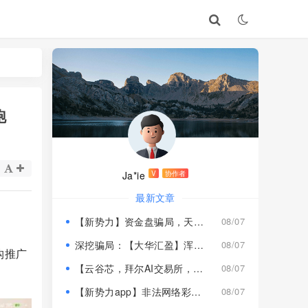
跑
Ja*ie
V
协作者
最新文章
【新势力】资金盘骗局，天宫国际和平娱乐的狗推换个马甲又来割韭菜！
08/07
深挖骗局：【大华汇盈】浑身造假，冒用演员充当总监，啼笑皆非！
08/07
构推广
【云谷芯，拜尔AI交易所，塔吉跨境电商】这3个项目都是骗局，近期跑路跟即将崩盘收割，赶紧远离！
08/07
【新势力app】非法网络彩票骗局，“天宫国际”和“和平娱乐”骗子搞的杀猪盘，远离！
08/07