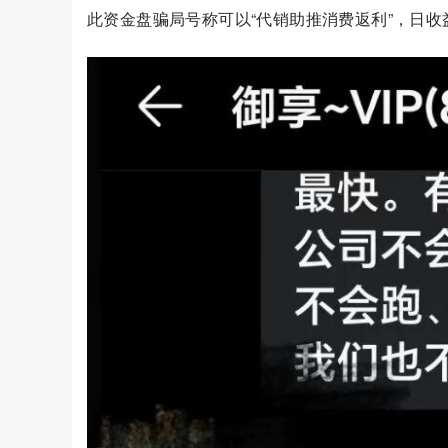
此资金盘骗局号称可以“代销助推消费返利”，日收