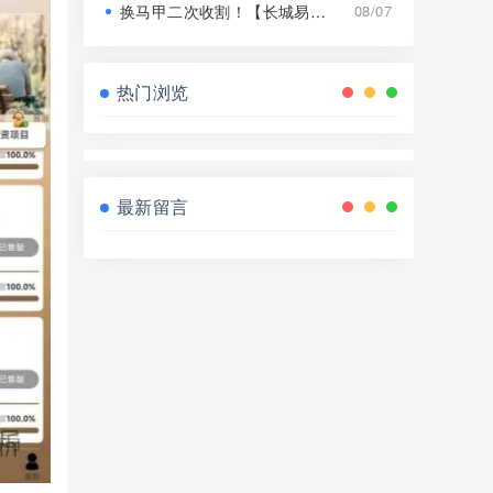
换马甲二次收割！【长城易趣】平移【康盛科技】又是致命骗局！
08/07
热门浏览
最新留言