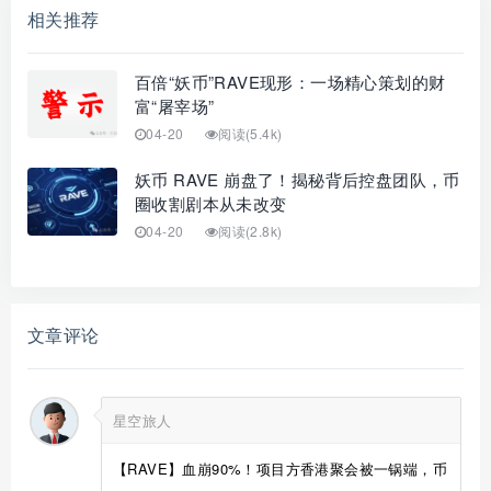
相关推荐
百倍“妖币”RAVE现形：一场精心策划的财
富“屠宰场”
04-20
阅读(5.4k)
妖币 RAVE 崩盘了！揭秘背后控盘团队，币
圈收割剧本从未改变
04-20
阅读(2.8k)
文章评论
星空旅人
【RAVE】血崩90%！项目方香港聚会被一锅端，币