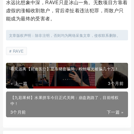
水远比想象中深，RAVE只是冰山一角。无数项目方靠着
虚假的涨幅收割散户，背后牵扯着违法犯罪，而散户只
能成为最终的受害者。
文章版权声明：除非注明，否则均为网络采集文章，侵权联系删除。
RAVE
看见远离【碧迪医疗】是杀猪盘骗局，粉丝曝光被骗几十万！
« 上一篇
3个月前
【九彩果鲜】水果拼车今日正式关网：崩盘跑路了，目前维权
中！
3个月前
下一篇 »