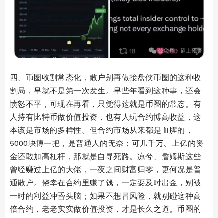
四、币圈收割常态化，散户别再做接盘侠币圈的这种收
割局，早就不是第一次发生。早些年看到这种事，还会
愤怒不平，可现在再看，只觉得这就是币圈的常态。有
人持有比特币做价值投资，也有人玩合约博高收益，这
本该是市场的多样性。但合约市场从来都是血腥的，
5000块博一把，是普通人的无奈；可几千万、上亿的资
金还敢加高杠杆，那就是自寻死路。凉兮、詹姆斯这些
曾经赚过上亿的大佬，一夜之间财富归零，更何况是普
通散户。侥幸在合约里赚了钱，一定要及时出金，别被
一时的利益冲昏头脑；如果不想冒风险，就别碰这种高
倍合约，老老实实做价值投资，才是长久之道。币圈的