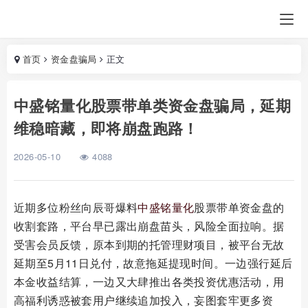
首页
资金盘骗局
正文
中盛铭量化股票带单类资金盘骗局，延期
维稳暗藏，即将崩盘跑路！
2026-05-10
4088
近期多位粉丝向辰哥爆料
中盛铭量化
股票带单资金盘的
收割套路，平台早已露出崩盘苗头，风险全面拉响。据
受害会员反馈，原本到期的托管理财项目，被平台无故
延期至5月11日兑付，故意拖延提现时间。一边强行延后
本金收益结算，一边又大肆推出各类投资优惠活动，用
高福利诱惑被套用户继续追加投入，妄图套牢更多资