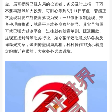
金。辰哥提醒已经入局的投资者，务必及时止损，千万
不要再跟风加大投资。可耐心等到5月11日节点，若能正
常提现就要立刻撤离落袋为安；一旦依旧限制提现、找
各种理由推诿，就是平台准备崩盘的信号。其实早前辰
哥就已曝光过该平台，过往就有随意单割、延迟回款、
提现直接封号等恶劣行径。如今骗子还恶意投诉各类反
诈曝光文章，试图掩盖骗局真相，种种操作都预示着崩
盘跑路近在眼前，大家务必远离避坑。