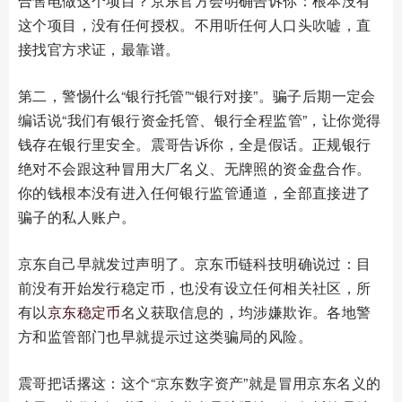
合售电做这个项目？京东官方会明确告诉你：根本没有
这个项目，没有任何授权。不用听任何人口头吹嘘，直
接找官方求证，最靠谱。
第二，警惕什么“银行托管”“银行对接”。骗子后期一定会
编话说“我们有银行资金托管、银行全程监管”，让你觉得
钱存在银行里安全。震哥告诉你，全是假话。正规银行
绝对不会跟这种冒用大厂名义、无牌照的资金盘合作。
你的钱根本没有进入任何银行监管通道，全部直接进了
骗子的私人账户。
京东自己早就发过声明了。京东币链科技明确说过：目
前没有开始发行稳定币，也没有设立任何相关社区，所
有以
京东稳定币
名义获取信息的，均涉嫌欺诈。各地警
方和监管部门也早就提示过这类骗局的风险。
震哥把话撂这：这个“京东数字资产”就是冒用京东名义的