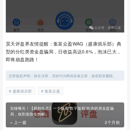
昊天评盘界友情提醒：集富众盈WAG（盛康俱乐部）典
型的分红类资金盘骗局，日收益高达0.6%，泡沫已大，
即将崩盘跑路！
文章版权声明：除非注明，否则均为网络采集文章，侵权联系删除。
盛康俱乐部
集富众盈
实锤曝光！【易秒生态】一个披着“数字版权”外衣的资金盘骗
局，收割套路全拆解。
« 上一篇
2个月前