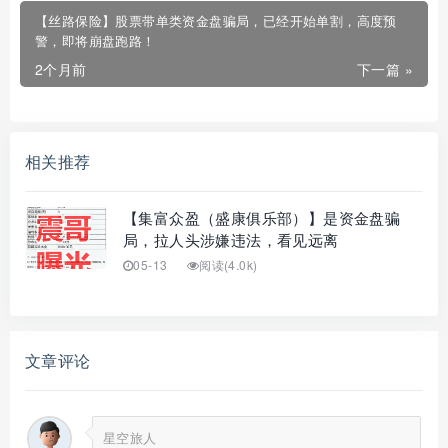
【丝路保险】股票带单类资金盘骗局，已经开始单割，高度预
警，即将崩盘跑路！
2个月前
下一篇 »
相关推荐
【集富众盈（盛康俱乐部）】是资金盘骗
局，拉人头涉嫌违法，看见远离
05-13
阅读(4.0k)
文章评论
星空旅人