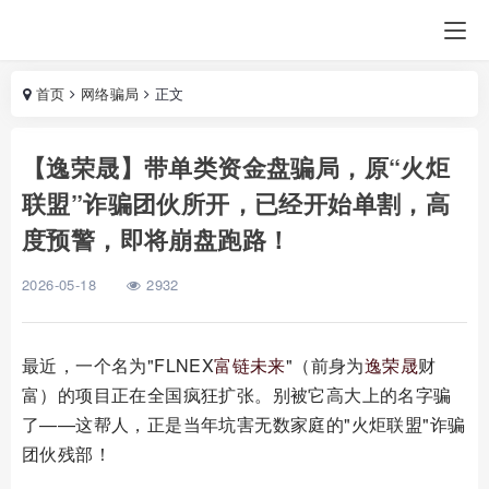
首页
网络骗局
正文
【逸荣晟】带单类资金盘骗局，原“火炬
联盟”诈骗团伙所开，已经开始单割，高
度预警，即将崩盘跑路！
2026-05-18
2932
最近，一个名为"FLNEX
富链未来
"（前身为
逸荣晟
财
富）的项目正在全国疯狂扩张。别被它高大上的名字骗
了——这帮人，正是当年坑害无数家庭的"火炬联盟"诈骗
团伙残部！