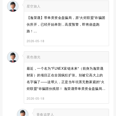
星空旅人
【逸荣晟】带单类资金盘骗局，原“火炬联盟”诈骗团
伙所开，已经开始单割，高度预警，即将崩盘跑
路！...
2026-05-18
夜色微光
最近，一个名为"FLNEX富链未来"（前身为逸荣晟
财富）的项目正在全国疯狂扩张。别被它高大上的
名字骗了——这帮人，正是当年坑害无数家庭的"火
炬联盟"诈骗团伙残部！ 逸荣晟带单类资金盘骗局...
2026-05-18
青春追梦人