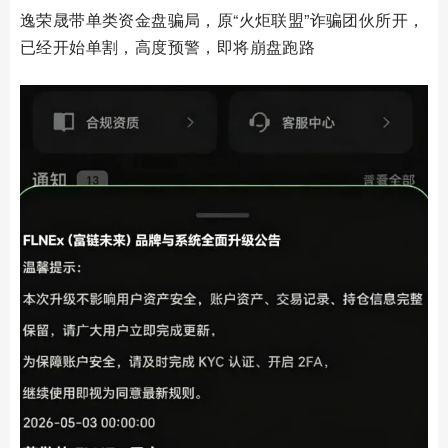
逸荣晟带单类资金盘骗局，原“火炬联盟”诈骗团伙所开，
已经开始单割，高度预警，即将崩盘跑路