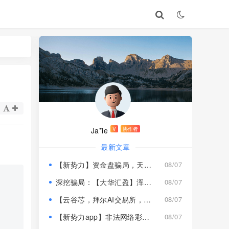
Ja*ie
V
协作者
最新文章
【新势力】资金盘骗局，天宫国际和平娱乐的狗推换个马甲又来割韭菜！
08/07
深挖骗局：【大华汇盈】浑身造假，冒用演员充当总监，啼笑皆非！
08/07
【云谷芯，拜尔AI交易所，塔吉跨境电商】这3个项目都是骗局，近期跑路跟即将崩盘收割，赶紧远离！
08/07
【新势力app】非法网络彩票骗局，“天宫国际”和“和平娱乐”骗子搞的杀猪盘，远离！
08/07