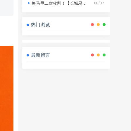
换马甲二次收割！【长城易趣】平移【康盛科技】又是致命骗局！
08/07
热门浏览
最新留言