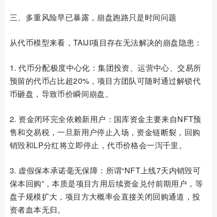
三、多重风险早已暴露，崩盘跑路只是时间问题
从代币模型来看，TAIJI项目存在无法解决的崩盘隐患：
1. 代币分配极度中心化：集团投资、运营中心、交易所
预留的代币占比超20%，项目方团队可随时通过解锁代
币砸盘，导致币价瞬间崩盘。
2. 资金闭环完全依赖新用户：国库资金主要来自NFT预
售和交易税，一旦新用户停止入场，资金链断裂，回购
销毁和LP分红将立即停止，代币价格会一泻千里。
3. 虚假保本承诺毫无保障：所谓“NFT上线7天内销毁可
保本回购”，本质是项目方用后续资金兑付前期用户，等
盘子规模扩大，项目方大概率会直接关闭回购通道，投
资者血本无归。