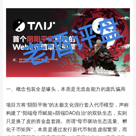
一、概念包装全是噱头，本质是无造血能力的庞氏骗局
项目方将“阴阳平衡”的太极文化强行套入代币模型，声称
构建了“阳端母币赋能+阴端DAO自治”的双轨生态，实则
只是换了皮的资金盘套路。所谓“母币驱动生态流量、孵
化子币矩阵”，本质是通过发行新代币制造虚假繁荣，而