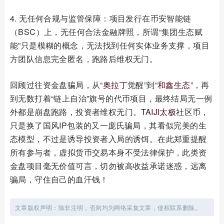
4. 无任何合规与监管保障：项目发行在币安智能链
（BSC）上，无任何合法金融牌照，所谓“集团生态赋
能”只是模糊的概念，无法找到任何实体业务支撑，项目
方团队信息完全匿名，跑路后维权无门。
回顾过往资金盘骗局，从“
奥拉丁
觉醒”到“
和鑫生态
”，再
到无数打着“链上自治”旗号的代币项目，最终结局无一例
外都是崩盘跑路，投资者维权无门。
TAIJI太极
社区币，
只是换了国风IP包装的又一庞氏骗局，其看似完美的生
态模型，不过是诱导投资者入局的诱饵。在此郑重提醒
所有参与者，虚拟货币交易本身不受法律保护，此类资
金盘项目毫无价值可言，切勿被高收益承诺迷惑，远离
骗局，守住自己的血汗钱！
文章版权声明：除非注明，否则均为网络采集文章，侵权联系删除。