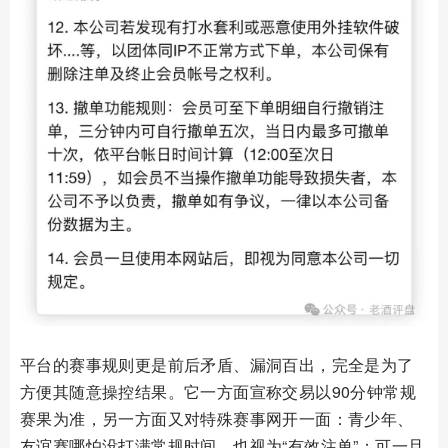
平台的赛事规则更是前后矛盾、漏洞百出，完全是为了
方便其随意操控结果。它一方面宣称交易以90分钟常规
赛果为准，另一方面又对特殊赛事网开一面：青少年、
友谊赛哪怕没打满常规时间，也视为“有效注单”；可一旦