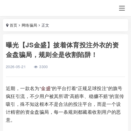
首页
网络骗局
正文
曝光【JS金盛】披着体育投注外衣的资
金盘骗局，规则全是收割陷阱！
2026-05-21
3300
近期，一款名为“
金盛
”的平台打着“正规足球投注”的旗号
疯狂引流，不少用户被其所谓“高赔率、稳赚不赔”的宣传
吸引，殊不知这根本不是合法的投注平台，而是一个设
计精密的资金盘骗局，每一条规则都藏着收割用户的恶
意。