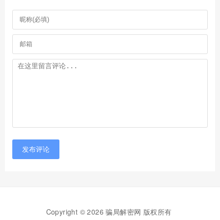
发布评论
Copyright © 2026 骗局解密网 版权所有