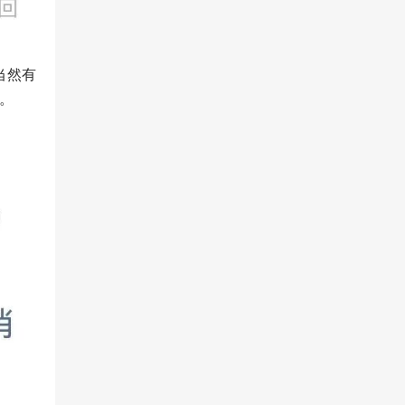
当然有
。