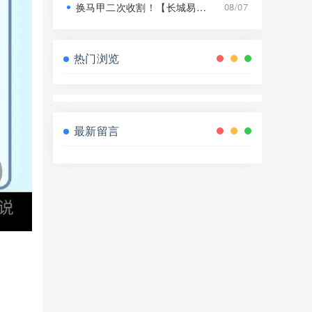
换马甲二次收割！【长城易趣】平移【康盛科技】又是致命骗局！
08/07
热门浏览
最新留言