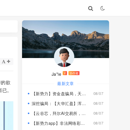
Ja*ie
V
协作者
婪的欲
最新文章
而已。
【新势力】资金盘骗局，天宫国际和平娱乐的狗推换个马甲又来割韭菜！
08/07
深挖骗局：【大华汇盈】浑身造假，冒用演员充当总监，啼笑皆非！
08/07
【云谷芯，拜尔AI交易所，塔吉跨境电商】这3个项目都是骗局，近期跑路跟即将崩盘收割，赶紧远离！
08/07
【新势力app】非法网络彩票骗局，“天宫国际”和“和平娱乐”骗子搞的杀猪盘，远离！
08/07