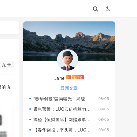
Ja*ie
V
协作者
搞的互
最新文章
“春华创投”骗局曝光：揭秘项目盘的欺诈手法!
08/05
紧急预警：LUC云矿机算力项目风险激增，高额挖矿收益背后全是套路
08/05
揭秘【恒财国际】网赌跟单盘深度风险预警！
08/05
【春华创投，平头哥，LUC永久矿机】这3个项目都是骗局！已经收割，速度撤离！
08/05