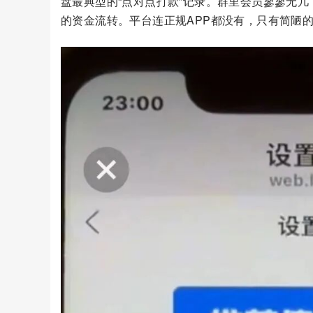
盘最典型的“点对点打款”记录。群里会员寥寥无几
的资金流转。平台连正规APP都没有，只有简陋