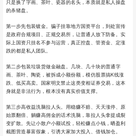
只是换了字画、茶叶、瓷器的名头，本质就是私人操盘
的杀猪盘。
第一步先包装镀金。骗子挂靠地方国资平台，到处宣传
是政府合规项目、正规交易所，让普通人放下防备。实
际上国资只挂名不参与运营，真正控盘、管资金、定涨
跌的都是私人团队。
第二步包装垃圾货做金融盘。几块、几十块的普通字
画、茶叶、陶瓷，被拆成小额份额，模仿股票搞K线涨
跌、低买高卖。国家明文禁止这类变相证券交易，这本
身就是非法行为，根本没有真实价值支撑。
第三步高收益洗脑拉人头。用稳赚不赔、天天涨停、原
始票翻倍、躺赚高佣金的话术洗脑，靠拉人头拿提成裂
变扩散。先让小散户小额试投，轻松赚点小钱，晒盈利
截图营造暴富假象，引诱大家加大投入、借钱加仓。