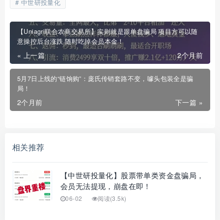
中世研投量化
【Uniagri联合农商交易所】实则就是跟单盘骗局 项目方可以随
意操控后台涨跌 随时吃掉会员本金！
« 上一篇
2个月前
5月7日上线的“链饷购”：庞氏传销套路不变，噱头包装全是骗
局！
2个月前
下一篇 »
相关推荐
【中世研投量化】股票带单类资金盘骗局，
会员无法提现，崩盘在即！
06-02
阅读(3.5k)