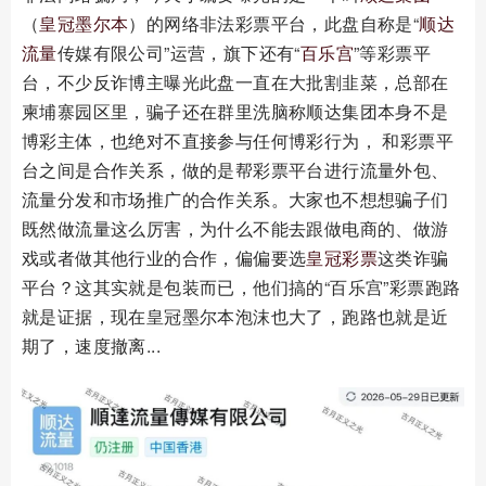
（
皇冠墨尔本
）的网络非法彩票平台，此盘自称是“
顺达
流量
传媒有限公司”运营，旗下还有“
百乐宫
”等彩票平
台，不少反诈博主曝光此盘一直在大批割韭菜，总部在
柬埔寨园区里，骗子还在群里洗脑称顺达集团本身不是
博彩主体，也绝对不直接参与任何博彩行为， 和彩票平
台之间是合作关系，做的是帮彩票平台进行流量外包、
流量分发和市场推广的合作关系。大家也不想想骗子们
既然做流量这么厉害，为什么不能去跟做电商的、做游
戏或者做其他行业的合作，偏偏要选
皇冠彩票
这类诈骗
平台？这其实就是包装而已，他们搞的“百乐宫”彩票跑路
就是证据，现在皇冠墨尔本泡沫也大了，跑路也就是近
期了，速度撤离...