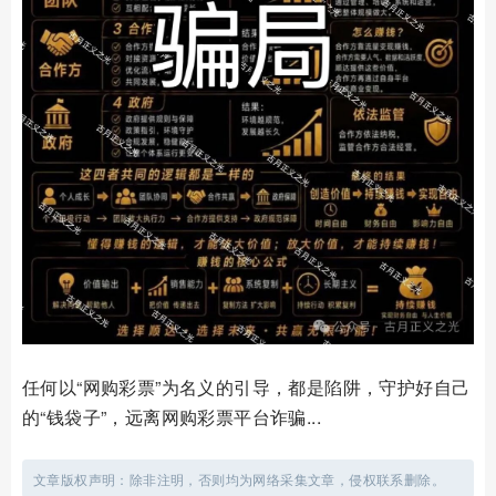
任何以“网购彩票”为名义的引导，都是陷阱，守护好自己
的“钱袋子”，远离网购彩票平台诈骗...
文章版权声明：除非注明，否则均为网络采集文章，侵权联系删除。