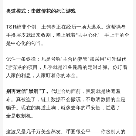
奥道模式：击鼓传花的死亡游戏
TSR绝非个例。土狗盘正在经历一场大逃杀。这帮操盘
手换层皮就出来收割，嘴上喊着"去中心化"，手上干的全
是中心化的勾当。
记住一条铁律：凡是号称"主合约弃管"却采用"可升级代
理"架构的项目，几乎就是准备跑路的定时炸弹。你盯着
人家的利息，人家盯着你的本金。
别再迷信"黑洞"了。
代理合约面前，黑洞就是块遮羞
布。真被盗了，链上数据不会撒谎，不敢晒数据的全是
骗子。现在的奥道土狗，就像去年的币安链，烂透了，
全是收割机。
这波又是几千万美金蒸发。币圈很公平——你贪别人的