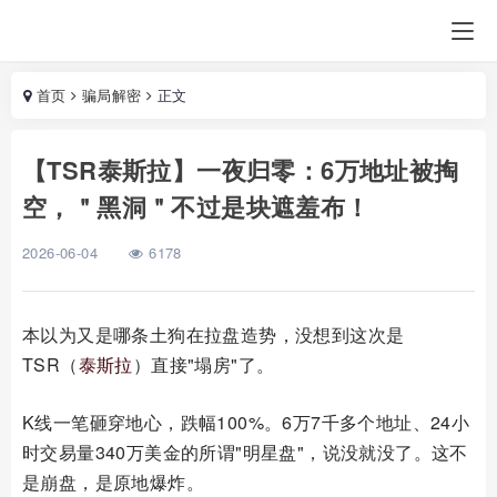
首页
骗局解密
正文
【TSR泰斯拉】一夜归零：6万地址被掏
空，＂黑洞＂不过是块遮羞布！
2026-06-04
6178
本以为又是哪条土狗在拉盘造势，没想到这次是
TSR（
泰斯拉
）直接"塌房"了。
K线一笔砸穿地心，跌幅100%。6万7千多个地址、24小
时交易量340万美金的所谓"明星盘"，说没就没了。这不
是崩盘，是原地爆炸。