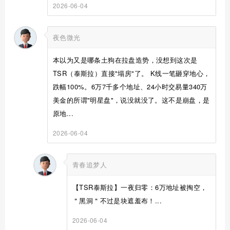
2026-06-04
夜色微光
本以为又是哪条土狗在拉盘造势，没想到这次是
TSR（泰斯拉）直接"塌房"了。 K线一笔砸穿地心，
跌幅100%。6万7千多个地址、24小时交易量340万
美金的所谓"明星盘"，说没就没了。这不是崩盘，是
原地...
2026-06-04
青春追梦人
【TSR泰斯拉】一夜归零：6万地址被掏空，
＂黑洞＂不过是块遮羞布！...
2026-06-04