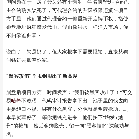
但问题在于，房子旁边还有个狗洞，学名叫"代理合约"。
主合约确实锁死了，可代理合约的升级权限还攥在项目
方手里。他们通过代理合约一键重新开启铸币权，指使
砸盘地址疯狂增发代币。假币像洪水一样涌入市场，你
不归零谁归零？
说白了：锁是扔了，但人家根本不需要撬锁，直接从狗
洞钻进去搬空你家。
"黑客攻击"？甩锅甩出了新高度
崩盘后项目方第一时间发声："我们被黑客攻击了！"可交
易
哈希
不敢晒，代码审计报告拿不出，池子里的钱去向
更是绝口不提。哪有什么黑客，分明就是明牌抢劫。剧
本早就写好了，等你把钱充进来，他们按下"增发+抛
售"的按钮，然后金蝉脱壳，留一句"黑客搞的"深藏功与
名。