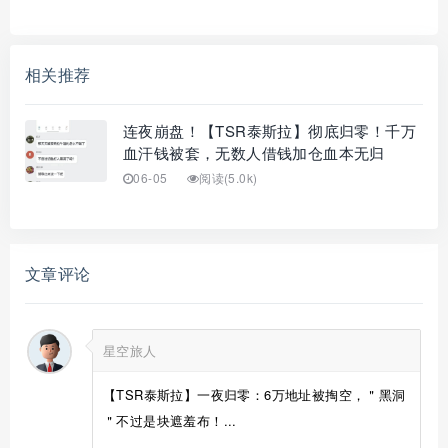
相关推荐
连夜崩盘！【TSR泰斯拉】彻底归零！千万
血汗钱被套，无数人借钱加仓血本无归
06-05
阅读(5.0k)
文章评论
星空旅人
【TSR泰斯拉】一夜归零：6万地址被掏空，＂黑洞
＂不过是块遮羞布！...