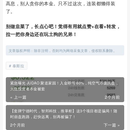
高息，别人贪你的本金。只不过这次，连装都懒得装
了。
别做韭菜了，长点心吧！觉得有用就点赞+在看+转发，
拉一把你身边还在玩土狗的兄弟！
文章版权声明：除非注明，否则均为网络采集文章，侵权联系删除。
泰斯拉
紧急曝光 JUDAO 聚道家园！入金即亏 60%，纯空气币庞氏盘，
大批投资者本金被套
« 上一篇
2个月前
【套牌宁德时代，智邦科技，推掌柜】这3个项目都是骗局！随
时崩盘跑路，赶快远离，别再被骗了！
2个月前
下一篇 »