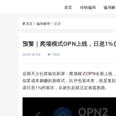
首页
传销骗局
骗局解
首页
骗局解密
正文
预警｜爬墙模式OPN上线，日息1
2026-06-05
7843
近期不少社群疯狂刷屏：爬墙模式
OPN
全新上线
似零成本躺赚的新模式，扒开包装本质，就是复刻
诺日息1%的项目，从诞生起就注定崩盘跑路。