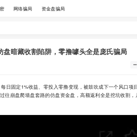
密
网络骗局
资金盘骗局
%仿盘暗藏收割陷阱，零撸噱头全是庞氏骗局
，每日固定1%收益、零投入零撸变现，被鼓吹成下一个风口项
过往崩盘爬墙盘套路的仿盘资金盘，高额返利全是挖坑收割，