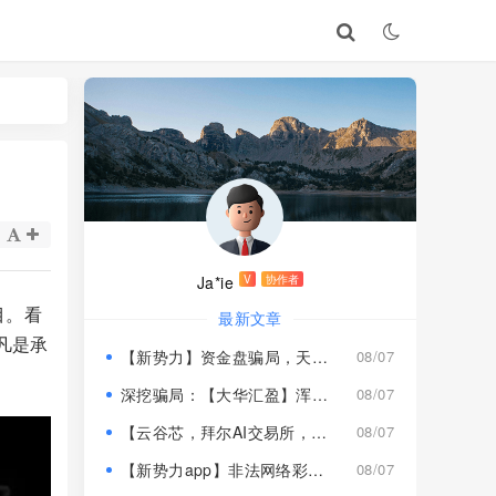
Ja*ie
V
协作者
目。看
最新文章
凡是承
【新势力】资金盘骗局，天宫国际和平娱乐的狗推换个马甲又来割韭菜！
08/07
深挖骗局：【大华汇盈】浑身造假，冒用演员充当总监，啼笑皆非！
08/07
【云谷芯，拜尔AI交易所，塔吉跨境电商】这3个项目都是骗局，近期跑路跟即将崩盘收割，赶紧远离！
08/07
【新势力app】非法网络彩票骗局，“天宫国际”和“和平娱乐”骗子搞的杀猪盘，远离！
08/07