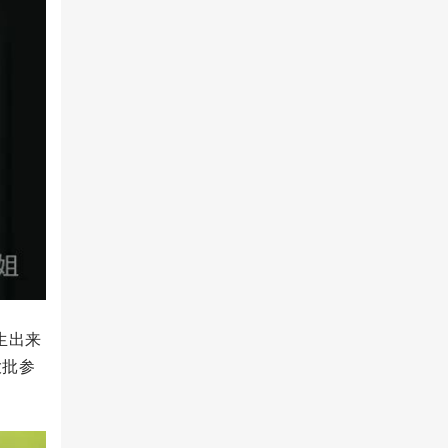
生出来
大批参