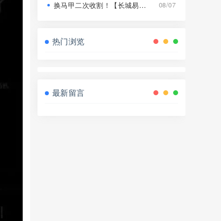
换马甲二次收割！【长城易趣】平移【康盛科技】又是致命骗局！
08/07
热门浏览
最新留言