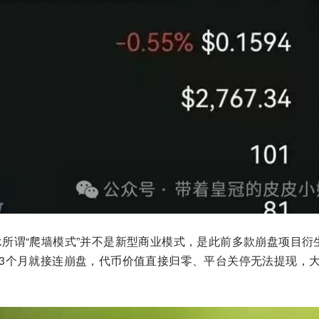
承所谓“爬墙模式”并不是新型商业模式，是此前多款崩盘项目衍
-3个月就接连崩盘，代币价值直接归零、平台关停无法提现，