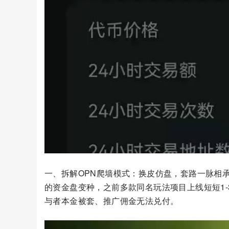
一、拆解OPN爬墙模式：换皮仿盘，套路一脉相
的资金盘变种，之前多款同名玩法项目上线短短1
与者本金被套、推广佣金无法兑付。