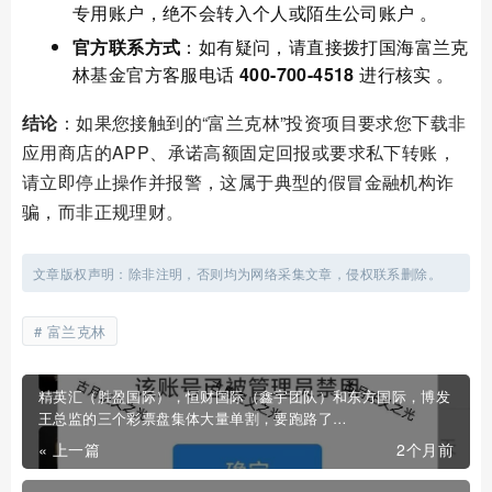
专用账户，绝不会转入个人或陌生公司账户 。
官方联系方式
‌：如有疑问，请直接拨打国海富兰克
林基金官方客服电话 ‌
400-700-4518
‌ 进行核实 。‌‌
结论
‌：如果您接触到的“富兰克林”投资项目要求您下载非
应用商店的APP、承诺高额固定回报或要求私下转账，
请立即停止操作并报警，这属于典型的假冒金融机构诈
骗，而非正规理财。
文章版权声明：除非注明，否则均为网络采集文章，侵权联系删除。
富兰克林
精英汇（胜盈国际），恒财国际（鑫宇团队）和东方国际，博发
王总监的三个彩票盘集体大量单割，要跑路了…
« 上一篇
2个月前