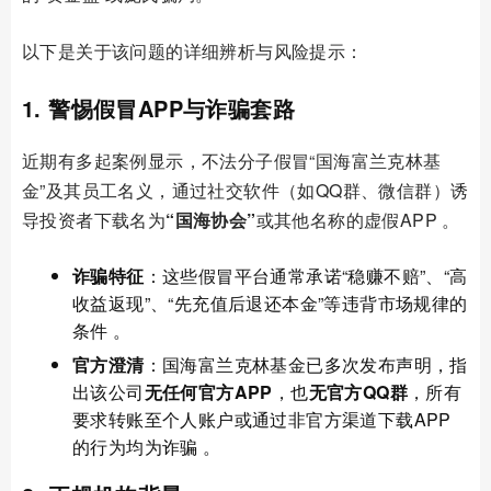
以下是关于该问题的详细辨析与风险提示：
1. 警惕假冒APP与诈骗套路
近期有多起案例显示，不法分子假冒“国海富兰克林基
金”及其员工名义，通过社交软件（如QQ群、微信群）诱
导投资者下载名为‌
“国海协会”
‌或其他名称的虚假APP 。
诈骗特征
‌：这些假冒平台通常承诺“稳赚不赔”、“高
收益返现”、“先充值后退还本金”等违背市场规律的
条件 。
官方澄清
‌：国海富兰克林基金已多次发布声明，指
出该公司‌
无任何官方APP
‌，也‌
无官方QQ群
‌，所有
要求转账至个人账户或通过非官方渠道下载APP
的行为均为诈骗 。‌‌