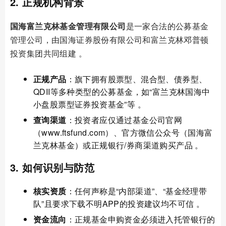
2. 正规机构背景
国海富兰克林基金管理有限公司
‌是一家合法的公募基金
管理公司，由国海证券股份有限公司和富兰克林邓普顿
投资集团共同组建 。
正规产品
‌：旗下拥有股票型、混合型、债券型、
QDII等多种类型的公募基金，如“富兰克林国海中
小盘股票型证券投资基金”等 。
查询渠道
‌：投资者应仅通过基金公司官网
（www.ftsfund.com）、官方微信公众号（国海富
兰克林基金）或正规银行/券商渠道购买产品 。‌‌
3. 如何识别与防范
核实资质
‌：任何声称是“内部渠道”、“基金经理带
队”且要求下载不明APP的投资建议均不可信 。
资金流向
‌：正规基金申购资金必须进入托管银行的