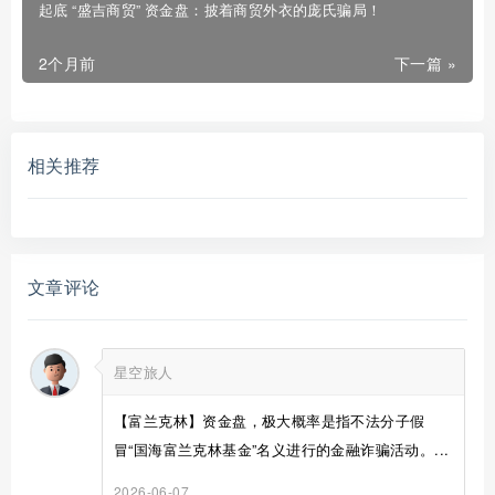
起底 “盛吉商贸” 资金盘：披着商贸外衣的庞氏骗局！
2个月前
下一篇 »
相关推荐
文章评论
星空旅人
【富兰克林】资金盘，极大概率是指不法分子假
冒“国海富兰克林基金”名义进行的金融诈骗活动。...
2026-06-07