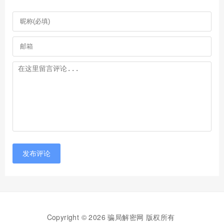
发布评论
Copyright © 2026 骗局解密网 版权所有