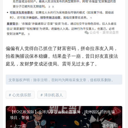
偏偏有人觉得自己抓住了财富密码，拼命拉亲友入局，
拍着胸脯说保本稳赚。结果盘子一崩，昔日好友直接法
庭见，发财梦变成还债局。震哥见过太多了。
文章版权声明：除非注明，否则均为网络采集文章，侵权联系删除。
心光俱乐部
泽尔机器人
【EO亿欧国际】全球共享石油资金盘骗局，境外园区开的诈骗
项目，警惕！
« 上一篇
2个月前