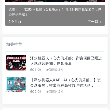
远离！！【ICEX交易所（久玖资本）】是境外园区诈骗项目，已
经开始杀猪！
2个月前
下一篇 »
相关推荐
泽尔机器人（心光俱乐部）诈骗项目已经进
入跑路风险期，抓紧撤离
06-09
阅读(3.8k)
【泽尔机器人XAEL-AI（心光俱乐部）】资
金盘骗局，推出各种高收益理财活动，
06-08
阅读(4.9k)