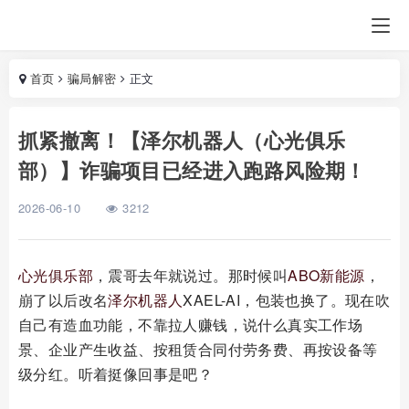
首页
骗局解密
正文
抓紧撤离！【泽尔机器人（心光俱乐
部）】诈骗项目已经进入跑路风险期！
2026-06-10
3212
心光俱乐部
，震哥去年就说过。那时候叫
ABO新能源
，
崩了以后改名
泽尔机器人
XAEL-AI，包装也换了。现在吹
自己有造血功能，不靠拉人赚钱，说什么真实工作场
景、企业产生收益、按租赁合同付劳务费、再按设备等
级分红。听着挺像回事是吧？