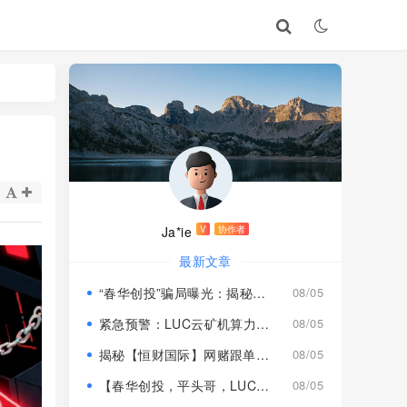
Ja*ie
V
协作者
最新文章
“春华创投”骗局曝光：揭秘项目盘的欺诈手法!
08/05
紧急预警：LUC云矿机算力项目风险激增，高额挖矿收益背后全是套路
08/05
揭秘【恒财国际】网赌跟单盘深度风险预警！
08/05
【春华创投，平头哥，LUC永久矿机】这3个项目都是骗局！已经收割，速度撤离！
08/05