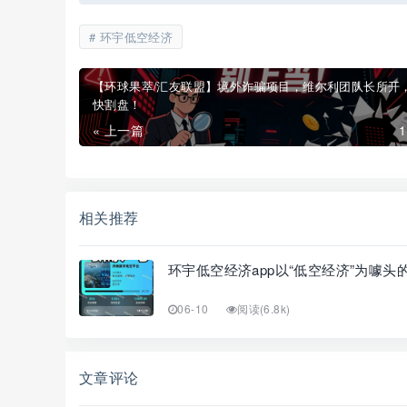
环宇低空经济
【环球果萃/汇友联盟】境外诈骗项目，维尔利团队长所开
快割盘！
« 上一篇
相关推荐
环宇低空经济app以“低空经济”为噱
06-10
阅读(6.8k)
文章评论