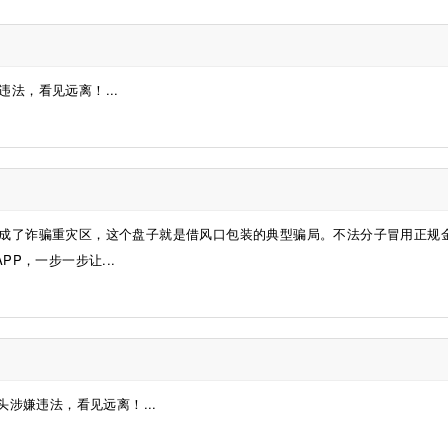
法，看见远离！...
成了诈骗重灾区，这个盘子就是借风口包装的典型骗局。不法分子冒用正规
P，一步一步让...
涉嫌违法，看见远离！...