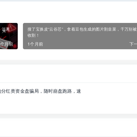
，远离
搜了宝换皮“云谷芯”，拿着豆包生成的图片割韭菜，千万别
收割！
1个月前
1个月前
下一
头的分红类资金盘骗局，随时崩盘跑路，速