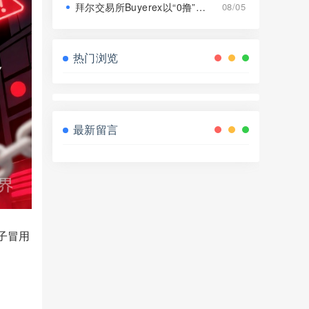
拜尔交易所Buyerex以“0撸”为噱头的分红类资金盘骗局，远离！
08/05
热门浏览
最新留言
子冒用