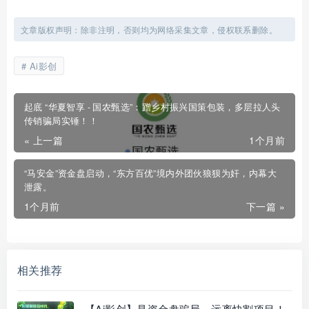
文章版权声明：除非注明，否则均为网络采集文章，侵权联系删除。
Ai影创
起底 “华夏智享 - 国农甄选”：蹭乡村振兴国策包装，多层拉人头
传销骗局实锤！！
« 上一篇
1个月前
“马安金”资金盘启动，“东方百优”境内外团伙狼狈为奸，内幕大
泄露。
1个月前
下一篇 »
相关推荐
【Ai影创】是资金盘骗局，远离快割项目！