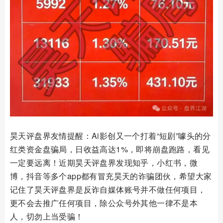
昊天评盘界友情提醒：Ai影创又一个打着“短剧”噱头的分
红类资金盘骗局，日收益高达1%，即将崩盘跑路，看见
一定要远离！近期昊天评盘界发现知乎，小红书，微
博，抖音等多个app都有冒充昊天的诈骗团伙，希望大家
记住了昊天评盘界是反诈自媒体账号并不做任何项目，
更不会去推广任何项目，除公众号外其他一律不是本
人，切勿上当受骗！