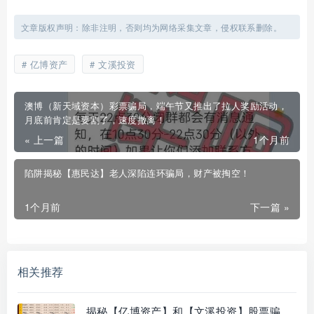
文章版权声明：除非注明，否则均为网络采集文章，侵权联系删除。
亿博资产
文溪投资
澳博（新天域资本）彩票骗局，端午节又推出了拉人奖励活动，
月底前肯定是要割了，速度撤离！
« 上一篇
1个月前
陷阱揭秘【惠民达】老人深陷连环骗局，财产被掏空！
1个月前
下一篇 »
相关推荐
揭秘【亿博资产】和【文溪投资】股票骗