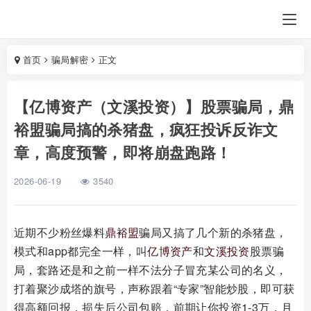
首页
骗局解密
正文
【亿博资产（文溪投资）】股票骗局，鼎
裕盟骗局搞的杀猪盘，疯狂投诉反诈文
章，高度预警，即将崩盘跑路！
2026-06-19
3540
近期不少粉丝爆料
鼎裕盟
骗局又搞了几个新的杀猪盘，
模式和app都完全一样，叫
亿博资产
和
文溪投资
股票骗
局，套路还是和之前一样不法分子冒充某公司的名义，
打着聚沙成塔的旗号，声称跟着“专家”智能炒股，即可获
得高额回报，损失后公司包赔，前期让你投资1-3万，月