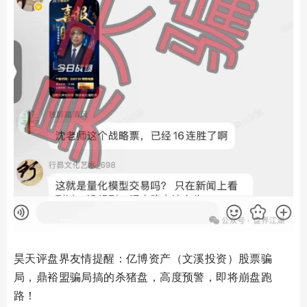
昊天评盘界友情提醒：亿博资产（文溪投资）股票骗
局，鼎裕盟骗局搞的杀猪盘，高度预警，即将崩盘跑
路！