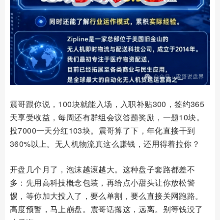
震哥跟你说，100块就能入场，入职补贴300，签约365
天享受收益，每周还有群组会议答题奖励，一题10块。
投7000一天分红103块。震哥算了下，年化直接干到
360%以上。无人机物流真这么赚钱，还用得着拉你？
开盘几个月了，泡沫越滚越大。这种盘子套路都差不
多：先用高科技概念包装，再给点小甜头让你放松警
惕，等你加大投入了，要么单割，要么直接关网跑路。
高度预警，马上崩盘。震哥话撂这，远离。别等钱没了