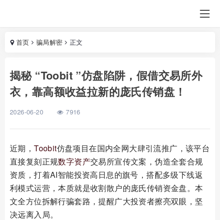
首页
骗局解密
正文
揭秘 “Toobit ”仿盘陷阱，假借交易所外
衣，靠高额收益拉新的庞氏传销盘！
2026-06-20
7916
近期，
Toobit
仿盘项目在国内全网大肆引流推广，该平台
直接复刻正规
数字资产
交易所宣传文案，伪造全套合规
资质，打着AI智能投资高日息的旗号，搭配多级下线返
利模式运营，本质就是收割散户的庞氏传销资金盘。本
文全方位拆解行骗套路，提醒广大投资者擦亮双眼，坚
决远离入局。