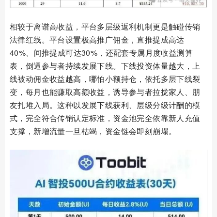
相较于离谱高收益，平台多层级返利机制更是触碰传销
法律红线。平台设置极高推广佣金，直推提成高达
40%、间推提成可达30%，还配套专属月度收益测算
表，倒逼参与者持续发展下线。下线投资体量越大，上
线被动佣金收益越高，哪怕小额持仓，依托多层下线裂
变，每月也能赚取高额收益，诱导参与者拉拢家人、朋
友扎堆入局。这种以发展下线获利、层级分级计酬的模
式，完全符合传销认定标准，资金池完全依靠新人充值
支撑，新增流量一旦枯竭，资金链会即刻崩塌。