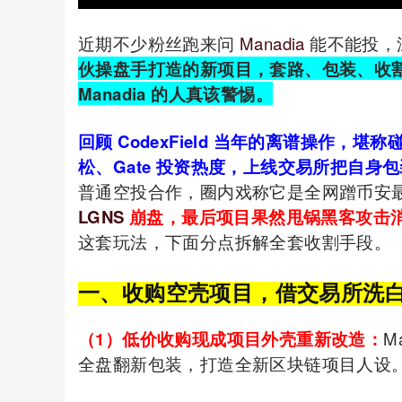
近期不少粉丝跑来问
Manadia
能不能投，
伙操盘手打造的新项目，套路、包装、收割逻
Manadia 的人真该警惕。
回顾 CodexField 当年的离谱操作
松、Gate 投资热度，上线交易所把自身
普通空投合作，圈内戏称它是全网蹭币安
LGNS
崩盘，最后项目果然甩锅黑客攻击消
这套玩法，下面分点拆解全套收割手段。
一、收购空壳项目，借交易所洗
（1）低价收购现成项目外壳重新改造：
M
全盘翻新包装，打造全新区块链项目人设