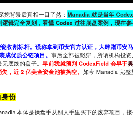
深挖背景后真相一目了然：
Manadia 就是当年 Code
辑完全复刻，看懂 Codex 过往崩盘案例，现在参
，堪称碰瓷收割标杆。谎称拿到币安官方认证，大肆蹭币安
包装成优质公链项目。
事后全部被戳穿，所谓机构投资
最无底线的盘子。
早前我就预判 CodexField 会早于
失，近 2 亿美金资金池被掏空。
如今 Manadia 完
白身份
anadia 本体是操盘手从别人手里买下的废弃项目，
。