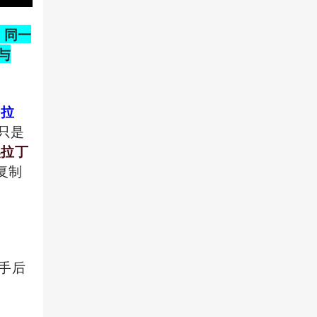
x 同一
与
马拉
只是
奥拉丁
整复制
接手后