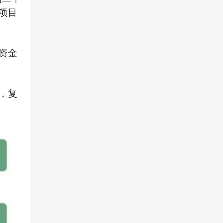
项目
资金
，复