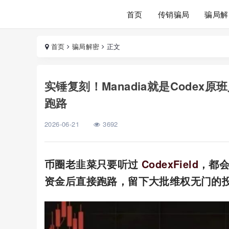
首页
传销骗局
骗局解
首页
骗局解密
正文
实锤复刻！Manadia就是Code
跑路
2026-06-21
3692
币圈老韭菜只要听过
CodexField
，都
资金后直接跑路，留下大批维权无门的