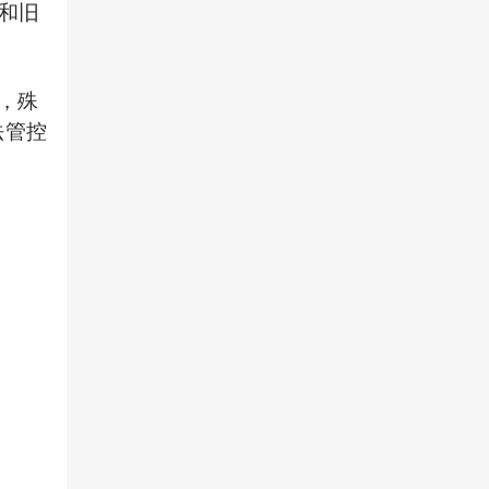
意和旧
，殊
法管控