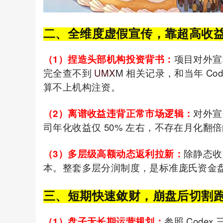
二、全维度虚假宣传，靠超高收
（1）捏造头部机构投资背书：
项目对外宣
完全查不到
UMX
M 相关记录，和当年 Co
算不上机构注资。
（2）离谱收益违背正常市场逻辑：
对外宣
司年化收益仅 50% 左右，不存在月化翻
（3）多层级高额动态返利拉新：
除静态收
本。整套多层分润制度，是标准庞氏资金
三、短期快速敛财，崩盘后切割
（1）盘子无长期运营规划：
参照 Code