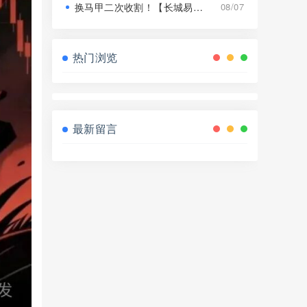
换马甲二次收割！【长城易趣】平移【康盛科技】又是致命骗局！
08/07
热门浏览
最新留言