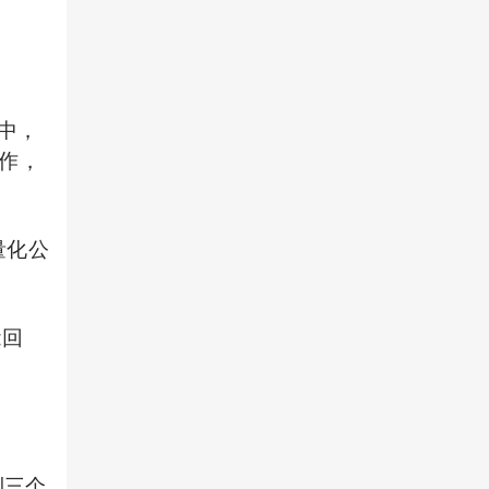
中，
合作，
、量化公
能回
到三个