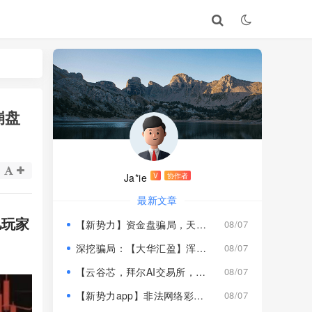
崩盘
Ja*ie
V
协作者
最新文章
亿玩家
【新势力】资金盘骗局，天宫国际和平娱乐的狗推换个马甲又来割韭菜！
08/07
深挖骗局：【大华汇盈】浑身造假，冒用演员充当总监，啼笑皆非！
08/07
【云谷芯，拜尔AI交易所，塔吉跨境电商】这3个项目都是骗局，近期跑路跟即将崩盘收割，赶紧远离！
08/07
【新势力app】非法网络彩票骗局，“天宫国际”和“和平娱乐”骗子搞的杀猪盘，远离！
08/07