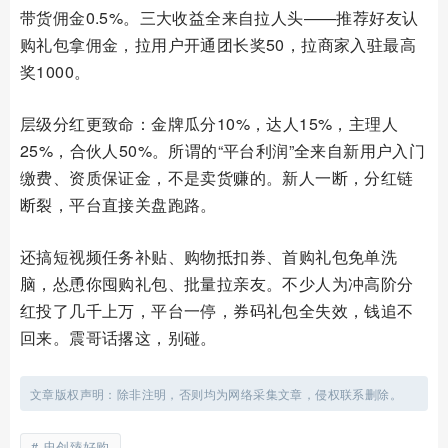
带货佣金0.5%。三大收益全来自拉人头——推荐好友认
购礼包拿佣金，拉用户开通团长奖50，拉商家入驻最高
奖1000。
层级分红更致命：金牌瓜分10%，达人15%，主理人
25%，合伙人50%。所谓的“平台利润”全来自新用户入门
缴费、资质保证金，不是卖货赚的。新人一断，分红链
断裂，平台直接关盘跑路。
还搞短视频任务补贴、购物抵扣券、首购礼包免单洗
脑，怂恿你囤购礼包、批量拉亲友。不少人为冲高阶分
红投了几千上万，平台一停，券码礼包全失效，钱追不
回来。震哥话撂这，别碰。
文章版权声明：除非注明，否则均为网络采集文章，侵权联系删除。
忠创臻好购