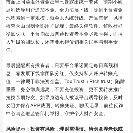
市面上同类境外资金盘早已暴露出统一套路：前期小额
返利诱导用户追加本金、全力拓展下线，等到平台资金
池积累到一定规模，就会以系统升级、产品售罄、风控
核查为由限制全部用户提现，最终关停软件、解散社群
彻底失联。平台崩盘后普通投资者本金尽数亏损，而拉
人升级的团队长，还需要承担传销相关民事与刑事责
任。
最后提醒所有投资者，只要平台承诺固定每日高额利
息、靠发展下线拿团队分红、仅支持私人账户转账充
值，一律属于非法资金盘。Tex Trust（Rich trust）陷阱
重重，务必彻底远离，不要充值投资，更不要转发推广
拉拢亲朋好友。如果身边有人被该平台诱导投资，及时
劝阻并保存APP截图、转账凭证、聊天记录，前往反诈
中心与金融监管部门举报，守护个人财产安全。
风险提示：投资有风险，理财需谨慎。请勿拿养老钱或