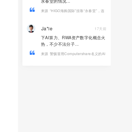
永春堂的情况...
来源
“HIGO海购国际”挂靠“永春堂”，连
年亏损的直销企业联合东南亚操盘手收
割国人！
Ja*ie
17天前
下AI算力、RWA资产数字化概念火
热，不少不法分子...
来源
警惕冒用Computershare名义的AI
算力RWA资金盘！高息轮购分红陷阱切
勿入局！！