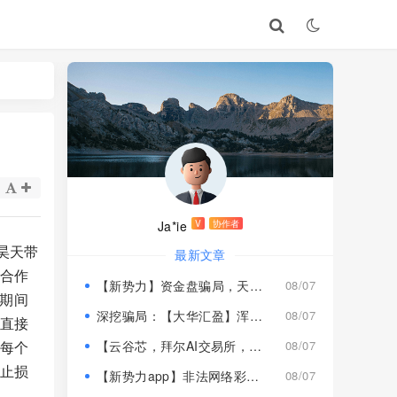
Ja*ie
V
协作者
昊天带
最新文章
与合作
【新势力】资金盘骗局，天宫国际和平娱乐的狗推换个马甲又来割韭菜！
08/07
此期间
深挖骗局：【大华汇盈】浑身造假，冒用演员充当总监，啼笑皆非！
08/07
，直接
果每个
【云谷芯，拜尔AI交易所，塔吉跨境电商】这3个项目都是骗局，近期跑路跟即将崩盘收割，赶紧远离！
08/07
时止损
【新势力app】非法网络彩票骗局，“天宫国际”和“和平娱乐”骗子搞的杀猪盘，远离！
08/07