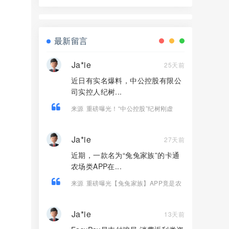
现，项目方却偷偷套现底池，崩盘倒计
时开始！
最新留言
Ja*ie
25天前
近日有实名爆料，中公控股有限公
司实控人纪树...
来源
重磅曝光！“中公控股”纪树刚虚
构“江苏文交所独家运营权”，实施百万级
合同诈骗！
Ja*ie
27天前
近期，一款名为“兔兔家族”的卡通
农场类APP在...
来源
重磅曝光【兔兔家族】APP竟是农
场伪装的资金盘骗局！
Ja*ie
13天前