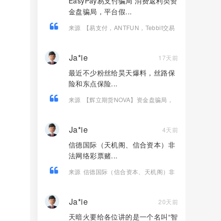
EasyPay易支付骗局 消费返利类资
金盘骗局，平台假...
来源
【易支付，ANTFUN，Tebbit交易
所】这3个平台都是资金盘虚拟币骗局，
赶紧远离！
Ja*ie
17天前
最近不少粉丝给昊天爆料，丝路保
险和东点保险...
来源
【辉立期货NOVA】资金盘骗局，
已经开始单割，高度预警，即将崩盘跑
路！
Ja*ie
4天前
信德国际（天机阁、信合资本）非
法网络彩票赌...
来源
信德国际（信合资本、天机阁）非
法网络彩票骗局，今日再次爆仓收割，
江临川，周泽宇等人圈钱过亿，快崩盘
Ja*ie
20天前
跑路
天暗火要给各位讲的是一个名叫“智