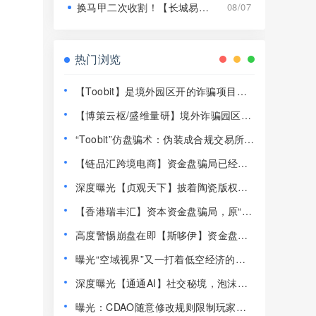
换马甲二次收割！【长城易趣】平移【康盛科技】又是致命骗局！
08/07
热门浏览
【Toobit】是境外园区开的诈骗项目，
高度预警，远离！
【博策云枢/盛维量研】境外诈骗园区开
的资金盘骗局，远离快割盘！
“Toobit”仿盘骗术：伪装成合规交易所，
以高息为饵行拉人头之实的传销资金盘
【链品汇跨境电商】资金盘骗局已经崩
骗局！
盘，13万人1.2亿被圈，抓紧维权！
深度曝光【贞观天下】披着陶瓷版权外
衣的庞氏资金盘骗局！！
【香港瑞丰汇】资本资金盘骗局，原“拓
界资本”骗局崩盘后的平移重启盘，典型
高度警惕崩盘在即【斯哆伊】资金盘骗
的杀猪盘，远离！
局，2000多人1500万被单割杀猪！
曝光“空域视界”又一打着低空经济的传
销资金盘骗局，已经单割！
深度曝光【通通AI】社交秘境，泡沫堆
积半年，随时崩盘跑路！
曝光：CDAO随意修改规则限制玩家提