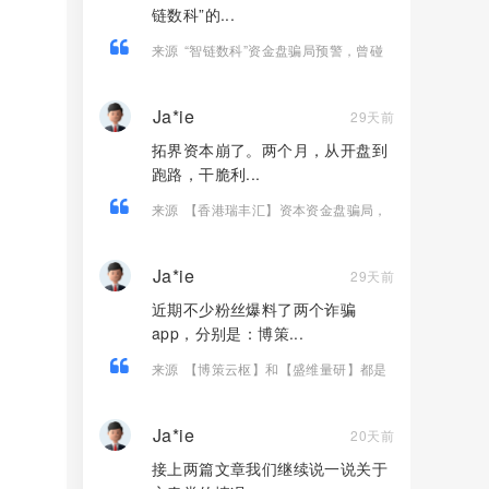
链数科”的...
来源
“智链数科”资金盘骗局预警，曾碰
瓷“趣链科技”被打脸，唯遗原班人马操
盘！
Ja*ie
29天前
拓界资本崩了。两个月，从开盘到
跑路，干脆利...
来源
【香港瑞丰汇】资本资金盘骗局，
原拓界资本，境外诈骗园区开的快割
盘！
Ja*ie
29天前
近期不少粉丝爆料了两个诈骗
app，分别是：博策...
来源
【博策云枢】和【盛维量研】都是
股票带单类资金盘骗局，即将崩盘跑
路！
Ja*ie
20天前
接上两篇文章我们继续说一说关于