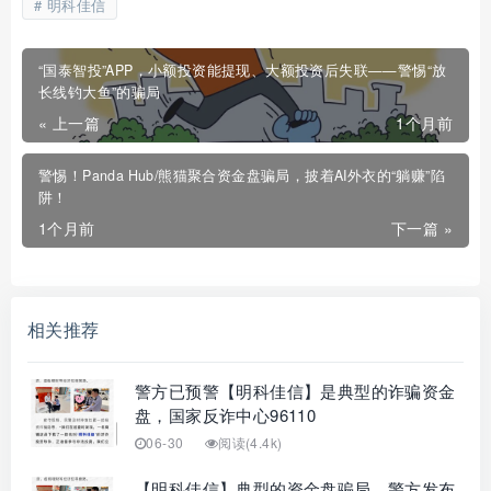
明科佳信
“国泰智投”APP，小额投资能提现、大额投资后失联——警惕“放
长线钓大鱼”的骗局
« 上一篇
1个月前
警惕！Panda Hub/熊猫聚合资金盘骗局，披着AI外衣的“躺赚”陷
阱！
1个月前
下一篇 »
相关推荐
警方已预警【明科佳信】是典型的诈骗资金
盘，国家反诈中心96110
06-30
阅读(4.4k)
【明科佳信】典型的资金盘骗局，警方发布