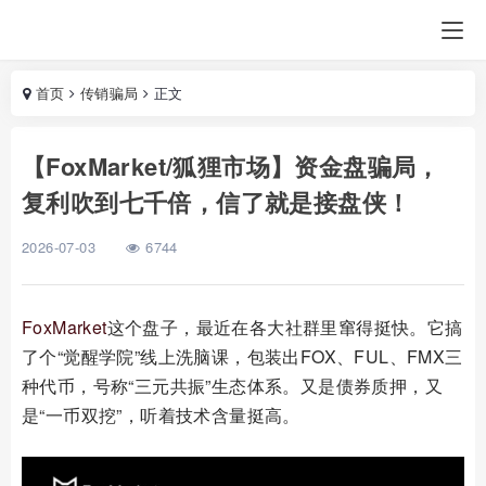
首页
传销骗局
正文
【FoxMarket/狐狸市场】资金盘骗局，
复利吹到七千倍，信了就是接盘侠！
2026-07-03
6744
FoxMarket
这个盘子，最近在各大社群里窜得挺快。它搞
了个“觉醒学院”线上洗脑课，包装出FOX、FUL、FMX三
种代币，号称“三元共振”生态体系。又是债券质押，又
是“一币双挖”，听着技术含量挺高。