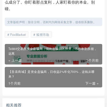
么成分了。你盯着那点复利，人家盯着你的本金。别
碰。
文章版权声明：除非注明，否则均为网络采集文章，侵权联系删除。
FoxMarket
狐狸市场
Tebbit交易所资金盘骗局，境外诈骗园区所开，不停单割杀猪，
远离
« 上一篇
1个月前
【吾喜商城】是资金盘骗局，日收益2%年化700%，这钱从哪
来？
1个月前
下一篇 »
相关推荐