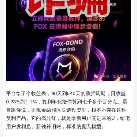
平台给了个收益表，90天到540天的质押周期，日收益
0.23%到1.1%，复利年化给你算到七千多个百分点。震
哥跟你说，正规金融和区块链投资里，根本不存在这种
复利产品。它的高分红，就是拿新用户充进来的U，给老
用户发利息。新钱补旧账，标准的庞氏模型。