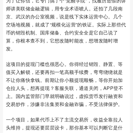
为了让你信，它专门搞了个“觉醒学院”，找履历造假的讲
师讲美联储金融逻辑，用专业术语唬人。还拍了几段南
京、武汉的办公室视频，说是线下实体运营中心。几个
空场地视频，就成了“规模化运营”的铁证。实际上那些代
币的销毁机制、国库储备、合约安全全是它自己说了
算，你根本查不到，它想改随时能改，想增发随时增
发。
这项目的提现门槛也很恶心。你得经过销毁、静置、等
值买入解锁，还要再扣一笔高额手续费，弯弯绕绕就是
不让你痛快拿钱。前期让你小额提现顺畅，等你开始加
仓拉人头，想再提现？客服失联，通道关闭，APP登不
上。国内监管部门早就明确说过，虚拟货币发行融资和
交易炒作，涉嫌非法集资和金融诈骗，不受法律保护。
一个项目，如果代币上不了主流交易所，收益全靠拉人
头维持，提现还要层层设卡，那你基本可以判断它是什