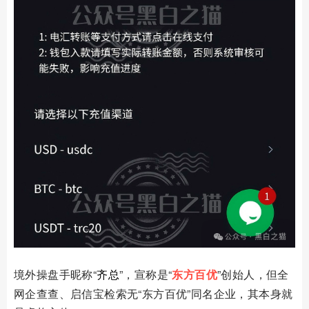
境外操盘手昵称
“
齐总
”，宣称是“
东方百优
”创始人，但
全
网企查查、启信宝检索无“东方百优”同名企业，其本身就