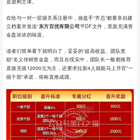
是虚构主体。
在给与一对一层级关系注册中，操盘手“齐总”都要亲自建
立档案并发送“
东方百优有限公司
”PDF文件，里面充满资
金盘浓浓的味道。
读者们简单看下就明白了，妥妥的
“超高收益、团队奖
励”
名义传销资金盘，而且在现实中，团队长一般都推荐
直接充值
12000元为主，还要求拉新4人就能马上升官“一
级干部”承诺，俗称直推成团。