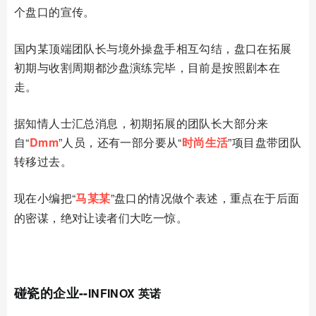
个盘口的宣传。
国内某顶端团队长与境外操盘手相互勾结，盘口在拓展
初期与收割周期都沙盘演练完毕，目前是按照剧本在
走。
据知情人士汇总消息，初期拓展的团队长大部分来
自“
Dmm
”人员，还有一部分要从“
时尚生活
”项目盘带团队
转移过去。
现在小编把“
马某某
”
盘口的情况做个表述，重点在于后面
的密谋，绝对让读者们大吃一惊。
01
碰瓷的企业
--
INFINOX 英诺