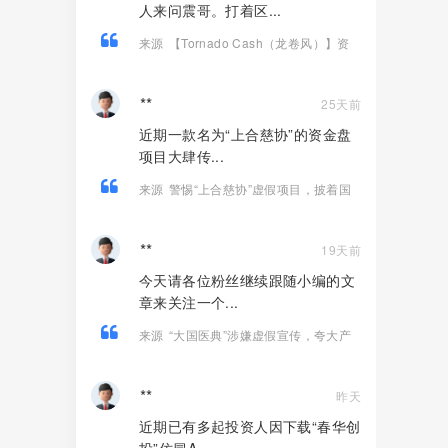
人来问震哥。打着区...
来源
【Tornado Cash（龙卷风）】资
金盘骗局，纯虚假包装的诈骗项目！
**
25天前
近期一款名为“上合慈协”的资金盘
项目大肆传...
来源
警惕“上合慈协”虚假项目，披着国
际组织外衣的特大资金盘骗局！
**
19天前
今天请各位粉丝继续跟随小编的文
章来关注一个...
来源
“大国医典”涉嫌虚假宣传，夸大产
品功效导致患者病情复发，险截肢！
**
昨天
近期已有多起投资人因下载“春华创