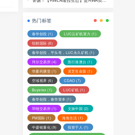
警惕！【RWLA瑞拉生态】是RWA类资
局，赶紧远离！
金盘骗局，看见一定要远离！
热门标签
春华创投
(1)
LUC云矿机算力
(1)
恒财国际
(6)
春华创投，平头哥，LUC永久矿机
(1)
拜尔交易所
(4)
医行港澳台
(1)
华夏药膳堂
(1)
灵芝生命肽
(1)
空域视界
(6)
CDAO
(7)
Buyerex
(1)
LUC矿机
(1)
春华创投，春华资本
(1)
羽翎交易所
(1)
文旅中国
(2)
PM国际
(1)
海鱼生活
(1)
中盛铭量化
(9)
投资于人
(1)