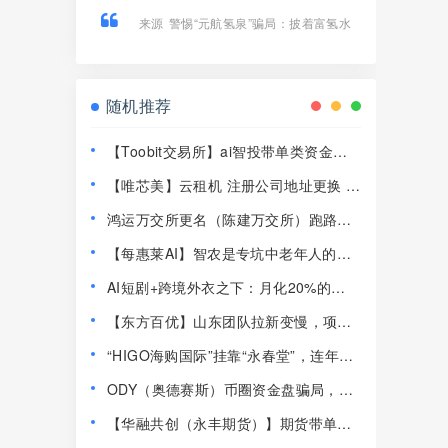
来源
警惕“元航氢泉”骗局：披着富氢水
的外衣，内核仍是庞氏骗局+传销架构
随机推荐
【Toobit交易所】ai智投带单类资金盘
骗局，日收益高达2.8%，看见一定要远
【唯芯美】云租机 注册公司地址更换 新
离！
地址竟然是一家皮包公司 开始搞活动完
鸿运万交所更名（陈建万交所）跑路前
成最后的收割！
兆！6大崩盘铁证，最后收割陷阱千万别
【每惠莱AI】智农是专坑中老年人的农
踩！
业资金盘！高速预警，崩盘在即！
AI短剧+跨境外衣之下：月化20%的
Nobodypro平头哥这套模型，到底咋玩
【东方百优】山东团队拉新变慢，项目
的
方开始酝酿收割，将成为资金盘首批“骸
“HIGO海购国际”挂靠“永春堂”，连年亏
骨”！
损的直销企业联合东南亚操盘手收割国
ODY（奥德赛斯）币圈资金盘骗局，14
人！
美金横盘几百天，基本没戏了
【华融共创（永丰期货）】期货带单类
资金盘骗局，高度j预警，崩盘在即！