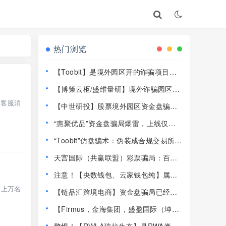
热门浏览
【Toobit】是境外园区开的诈骗项目，
高度预警，远离！
【博策云枢/盛维量研】境外诈骗园区开
的资金盘骗局，远离快割盘！
、客服消
【中世研投】股票境外园区资金盘骗
局，目前已经不能提现了，大量投诉文
“惠聚优品”资金盘骗局爆雷，上线仅半
章，高度预警，崩盘在即！
个月提现卡死，社群直接解散！
“Toobit”仿盘骗术：伪装成合规交易所，
以高息为饵行拉人头之实的传销资金盘
天宫国际（共赢联盟）彩票骗局：百景
骗局！
公会的平移重启盘，操盘手林天泽，典
注意！【央数钱包、云家钱包纯】属民
型的杀猪盘，远离！
族资产解冻骗局，千万别下载投钱！
国上万名
【链品汇跨境电商】资金盘骗局已经崩
盘，13万人1.2亿被圈，抓紧维权！
【Firmus，金海集团，盛盈国际（坤宇
联盟）】这3个平台都是资金盘虚拟币骗