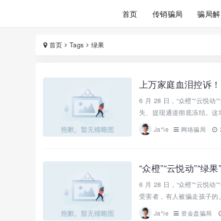
首页
传销骗局
骗局解
首页
Tags
绿果
上万家庭血泪控诉！“
6 月 28 日，“众橙”“云
失、提现通道彻底冻结。这场
Ja*ie
网络骗局
“众橙”“云悦动”“
6 月 28 日，“众橙”“
受害者，有人被骗走孩子的上
Ja*ie
资金盘骗局