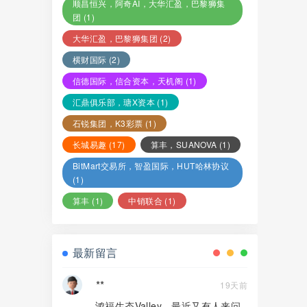
顺昌恒兴，阿奇AI，大华汇盈，巴黎狮集
团
(1)
大华汇盈，巴黎狮集团
(2)
横财国际
(2)
信德国际，信合资本，天机阁
(1)
汇鼎俱乐部，瑭X资本
(1)
石锐集团，K3彩票
(1)
长城易趣
(17)
算丰，SUANOVA
(1)
BitMart交易所，智盈国际，HUT哈林协议
(1)
算丰
(1)
中销联合
(1)
最新留言
**
19天前
鸿福生态Valley，最近又有人来问