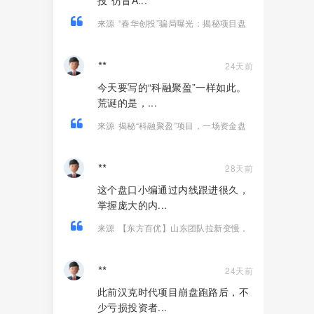
投”仿冒A...
来源
“春华创投”骗局曝光：揭秘项目盘
的欺诈手法!
**
24天前
今天要写的“科融聚盈”一样如此。
荒诞的是，...
来源
揭秘“科融聚盈”项目，一场资金盘
金融骗局！
**
28天前
这个盘口小编通过内线跟进很久，
掌握庞大的内...
来源
【东方百优】山东团队拉新变慢，
项目方开始酝酿收割，将成为资金盘首
批“骸骨”！
**
24天前
此前汉克时代项目崩盘跑路后，不
少亏损投资者...