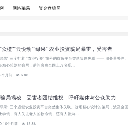
密
网络骗局
资金盘骗局
众橙”“云悦动”“绿果” 农业投资骗局暴雷，受害者
悦动”“绿果” 三个打着 “农业投资” 旗号的虚假平台突然集体失联 —— 服务器关停
精心策划的骗局，瞬间席卷全国上万名受...
2个月前
6.8k
绿果”骗局揭秘：受害者团结维权，呼吁媒体与公众助力
云悦动”“绿果” 三个虚假农业投资平台突然集体失联。这场精心设计的骗局，波及全
学钱，有人失去老人的救命钱，还有人曾为...
10个月前
13.8k