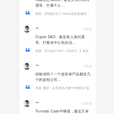
震哥。打着个人...
来源
【鸿福生态】Valley资金盘骗局，
打着个人养老金投资旗号的诈骗项目！
**
8天前
Crypto DAO，最近有人来问震
哥。打着去中心化自治...
来源
【Crypto DAO（CDAO）】资金
盘骗局，底池被抽760万，还信它是去中
心化！
**
5天前
你敢信吗？一个连实体产品都没几
个的皮包公司...
来源
重磅！起底青岛大狮“中销联合”如
何用14款APP狂揽100亿、发展800万
人！
**
23天前
Tornado Cash中继器，最近又有