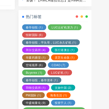
警惕！【RWLA瑞拉生态】是RWA类资
局，赶紧远离！
金盘骗局，看见一定要远离！
热门标签
春华创投
(1)
LUC云矿机算力
(1)
恒财国际
(6)
春华创投，平头哥，LUC永久矿机
(1)
拜尔交易所
(4)
医行港澳台
(1)
华夏药膳堂
(1)
灵芝生命肽
(1)
空域视界
(6)
CDAO
(7)
Buyerex
(1)
LUC矿机
(1)
春华创投，春华资本
(1)
羽翎交易所
(1)
文旅中国
(2)
PM国际
(1)
海鱼生活
(1)
中盛铭量化
(9)
投资于人
(1)