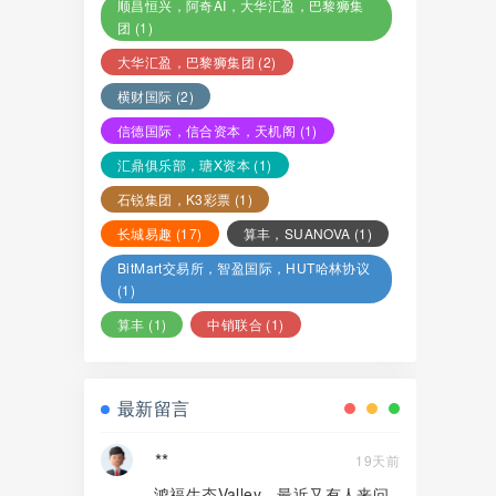
顺昌恒兴，阿奇AI，大华汇盈，巴黎狮集
团
(1)
大华汇盈，巴黎狮集团
(2)
横财国际
(2)
信德国际，信合资本，天机阁
(1)
汇鼎俱乐部，瑭X资本
(1)
石锐集团，K3彩票
(1)
长城易趣
(17)
算丰，SUANOVA
(1)
BitMart交易所，智盈国际，HUT哈林协议
(1)
算丰
(1)
中销联合
(1)
最新留言
**
19天前
鸿福生态Valley，最近又有人来问