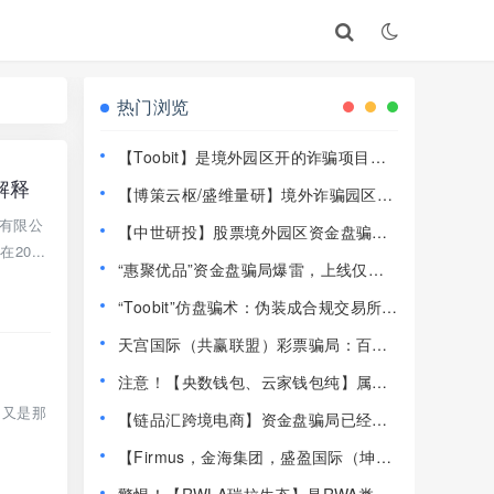
热门浏览
【Toobit】是境外园区开的诈骗项目，
高度预警，远离！
解释
【博策云枢/盛维量研】境外诈骗园区开
的资金盘骗局，远离快割盘！
技有限公
【中世研投】股票境外园区资金盘骗
20...
局，目前已经不能提现了，大量投诉文
“惠聚优品”资金盘骗局爆雷，上线仅半
章，高度预警，崩盘在即！
个月提现卡死，社群直接解散！
“Toobit”仿盘骗术：伪装成合规交易所，
以高息为饵行拉人头之实的传销资金盘
天宫国际（共赢联盟）彩票骗局：百景
骗局！
公会的平移重启盘，操盘手林天泽，典
注意！【央数钱包、云家钱包纯】属民
型的杀猪盘，远离！
族资产解冻骗局，千万别下载投钱！
，又是那
【链品汇跨境电商】资金盘骗局已经崩
盘，13万人1.2亿被圈，抓紧维权！
【Firmus，金海集团，盛盈国际（坤宇
联盟）】这3个平台都是资金盘虚拟币骗