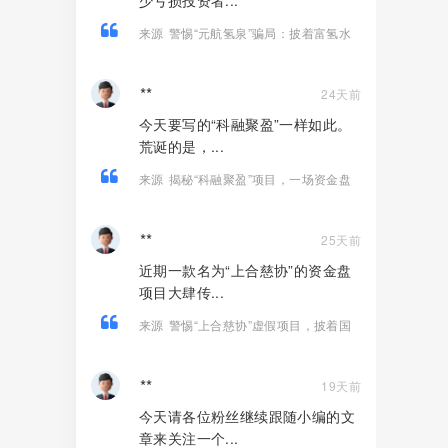
少亏损投资者...
来源
警惕“元航氢泉”骗局：披着富氢水
的外衣，内核仍是庞氏骗局+传销架构
**
24天前
今天要写的“科融聚盈”一样如此。
荒诞的是，...
来源
揭秘“科融聚盈”项目，一场资金盘
金融骗局！
**
25天前
近期一款名为“上合慈协”的资金盘
项目大肆传...
来源
警惕“上合慈协”虚假项目，披着国
际组织外衣的特大资金盘骗局！
**
19天前
今天请各位粉丝继续跟随小编的文
章来关注一个...