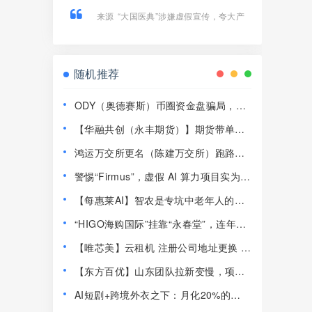
来源
“大国医典”涉嫌虚假宣传，夸大产
品功效导致患者病情复发，险截肢！
随机推荐
ODY（奥德赛斯）币圈资金盘骗局，14
美金横盘几百天，基本没戏了
【华融共创（永丰期货）】期货带单类
资金盘骗局，高度j预警，崩盘在即！
鸿运万交所更名（陈建万交所）跑路前
兆！6大崩盘铁证，最后收割陷阱千万别
警惕“Firmus”，虚假 AI 算力项目实为庞
踩！
氏杀猪盘！
【每惠莱AI】智农是专坑中老年人的农
业资金盘！高速预警，崩盘在即！
“HIGO海购国际”挂靠“永春堂”，连年亏
损的直销企业联合东南亚操盘手收割国
【唯芯美】云租机 注册公司地址更换 新
人！
地址竟然是一家皮包公司 开始搞活动完
【东方百优】山东团队拉新变慢，项目
成最后的收割！
方开始酝酿收割，将成为资金盘首批“骸
AI短剧+跨境外衣之下：月化20%的
骨”！
Nobodypro平头哥这套模型，到底咋玩