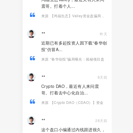
震哥。打着个人...
来源
【鸿福生态】Valley资金盘骗局，
打着个人养老金投资旗号的诈骗项目！
**
昨天
近期已有多起投资人因下载“春华创
投”仿冒A...
来源
“春华创投”骗局曝光：揭秘项目盘
的欺诈手法!
**
8天前
Crypto DAO，最近有人来问震
哥。打着去中心化自治...
来源
【Crypto DAO（CDAO）】资金
盘骗局，底池被抽760万，还信它是去中
心化！
**
28天前
这个盘口小编通过内线跟进很久，