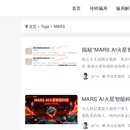
首页
传销骗局
骗局解
首页
Tags
MARS
揭秘“MARS AI
那么今天就顺水顺路，再次摩
司 香港火星智能科技有限公司 （HO
Ja*ie
资金盘骗局
MARS AI火星智
今儿得赶紧跟大家唠个事儿，
股熟悉的味儿，纯纯的资金盘
Ja*ie
资金盘骗局