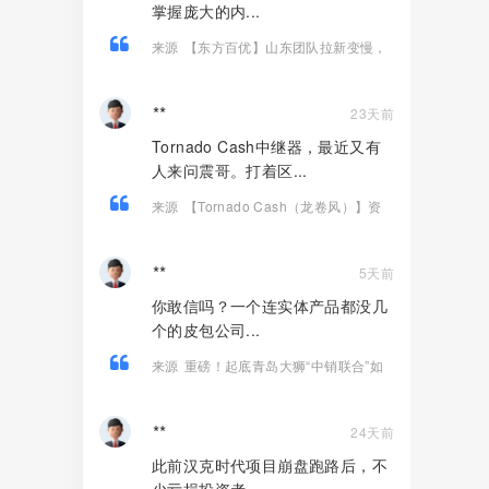
掌握庞大的内...
来源
【东方百优】山东团队拉新变慢，
项目方开始酝酿收割，将成为资金盘首
批“骸骨”！
**
23天前
Tornado Cash中继器，最近又有
人来问震哥。打着区...
来源
【Tornado Cash（龙卷风）】资
金盘骗局，纯虚假包装的诈骗项目！
**
5天前
你敢信吗？一个连实体产品都没几
个的皮包公司...
来源
重磅！起底青岛大狮“中销联合”如
何用14款APP狂揽100亿、发展800万
人！
**
24天前
此前汉克时代项目崩盘跑路后，不