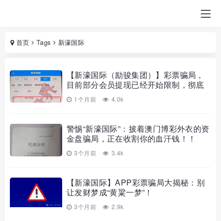
首页
Tags
新濠国际
【新濠国际（励骏集团）】彩票骗局，
目前部分会员提现已经开始限制，彻底
要
1个月前
4.0k
警惕“新濠国际”：披着澳门博彩外衣的资
金盘骗局，正在收割你的血汗钱！！
3个月前
3.4k
【新濠国际】APP彩票骗局大揭秘：别
让发财梦成“黄粱一梦”！
3个月前
2.9k