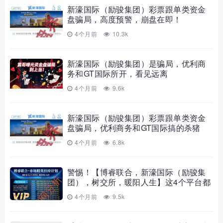
新濠国际（励骏集团）彩票跟单类资金
盘骗局，高度预警，崩盘在即！
4个月前
10.3k
新濠国际（励骏集团）是骗局，优利商
务和GT国际所开，看见远离
4个月前
9.6k
新濠国际（励骏集团）彩票跟单类资金
盘骗局，优利商务和GT国际搞的杀猪
盘，
4个月前
6.8k
警惕！【博睿联合，新濠国际（励骏集
团），树交所，暖阳人生】这4个平台都
4个月前
9.5k