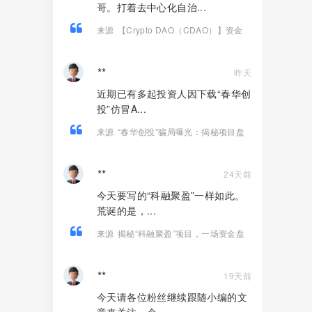
哥。打着去中心化自治...
来源
【Crypto DAO（CDAO）】资金
盘骗局，底池被抽760万，还信它是去中
心化！
**
昨天
近期已有多起投资人因下载“春华创
投”仿冒A...
来源
“春华创投”骗局曝光：揭秘项目盘
的欺诈手法!
**
24天前
今天要写的“科融聚盈”一样如此。
荒诞的是，...
来源
揭秘“科融聚盈”项目，一场资金盘
金融骗局！
**
19天前
今天请各位粉丝继续跟随小编的文