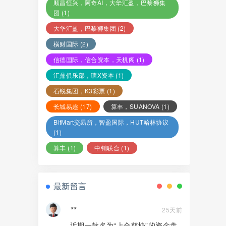
顺昌恒兴，阿奇AI，大华汇盈，巴黎狮集
团
(1)
大华汇盈，巴黎狮集团
(2)
横财国际
(2)
信德国际，信合资本，天机阁
(1)
汇鼎俱乐部，瑭X资本
(1)
石锐集团，K3彩票
(1)
长城易趣
(17)
算丰，SUANOVA
(1)
BitMart交易所，智盈国际，HUT哈林协议
(1)
算丰
(1)
中销联合
(1)
最新留言
**
25天前
近期一款名为“上合慈协”的资金盘