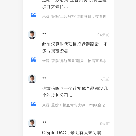
项目大肆传...
来源
警惕“上合慈协”虚假项目，披着国
际组织外衣的特大资金盘骗局！
**
24天前
此前汉克时代项目崩盘跑路后，不
少亏损投资者...
来源
警惕“元航氢泉”骗局：披着富氢水
的外衣，内核仍是庞氏骗局+传销架构
**
5天前
你敢信吗？一个连实体产品都没几
个的皮包公司...
来源
重磅！起底青岛大狮“中销联合”如
何用14款APP狂揽100亿、发展800万
人！
**
8天前
Crypto DAO，最近有人来问震