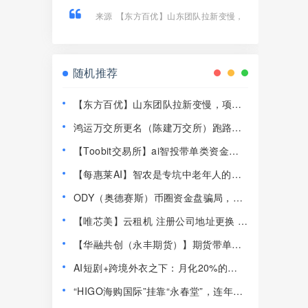
来源
【东方百优】山东团队拉新变慢，
项目方开始酝酿收割，将成为资金盘首
批“骸骨”！
随机推荐
【东方百优】山东团队拉新变慢，项目
方开始酝酿收割，将成为资金盘首批“骸
鸿运万交所更名（陈建万交所）跑路前
骨”！
兆！6大崩盘铁证，最后收割陷阱千万别
【Toobit交易所】ai智投带单类资金盘
踩！
骗局，日收益高达2.8%，看见一定要远
【每惠莱AI】智农是专坑中老年人的农
离！
业资金盘！高速预警，崩盘在即！
ODY（奥德赛斯）币圈资金盘骗局，14
美金横盘几百天，基本没戏了
【唯芯美】云租机 注册公司地址更换 新
地址竟然是一家皮包公司 开始搞活动完
【华融共创（永丰期货）】期货带单类
成最后的收割！
资金盘骗局，高度j预警，崩盘在即！
AI短剧+跨境外衣之下：月化20%的
Nobodypro平头哥这套模型，到底咋玩
“HIGO海购国际”挂靠“永春堂”，连年亏
的
损的直销企业联合东南亚操盘手收割国