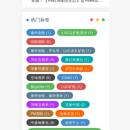
警惕！【RWLA瑞拉生态】是RWA类资
局，赶紧远离！
金盘骗局，看见一定要远离！
热门标签
春华创投
(1)
LUC云矿机算力
(1)
恒财国际
(6)
春华创投，平头哥，LUC永久矿机
(1)
拜尔交易所
(4)
医行港澳台
(1)
华夏药膳堂
(1)
灵芝生命肽
(1)
空域视界
(6)
CDAO
(7)
Buyerex
(1)
LUC矿机
(1)
春华创投，春华资本
(1)
羽翎交易所
(1)
文旅中国
(2)
PM国际
(1)
海鱼生活
(1)
中盛铭量化
(9)
投资于人
(1)