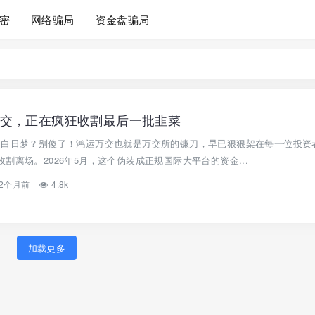
密
网络骗局
资金盘骗局
交，正在疯狂收割最后一批韭菜
的白日梦？别傻了！鸿运万交也就是万交所的镰刀，早已狠狠架在每一位投资
割离场。2026年5月，这个伪装成正规国际大平台的资金...
2个月前
4.8k
加载更多