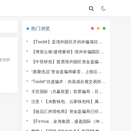
热门浏览
【Toobit】是境外园区开的诈骗项目，
高度预警，远离！
【博策云枢/盛维量研】境外诈骗园区开
的资金盘骗局，远离快割盘！
者的脖
【中世研投】股票境外园区资金盘骗
局，目前已经不能提现了，大量投诉文
“惠聚优品”资金盘骗局爆雷，上线仅半
章，高度预警，崩盘在即！
个月提现卡死，社群直接解散！
“Toobit”仿盘骗术：伪装成合规交易所，
以高息为饵行拉人头之实的传销资金盘
天宫国际（共赢联盟）彩票骗局：百景
骗局！
公会的平移重启盘，操盘手林天泽，典
注意！【央数钱包、云家钱包纯】属民
型的杀猪盘，远离！
族资产解冻骗局，千万别下载投钱！
【链品汇跨境电商】资金盘骗局已经崩
盘，13万人1.2亿被圈，抓紧维权！
【Firmus，金海集团，盛盈国际（坤宇
联盟）】这3个平台都是资金盘虚拟币骗