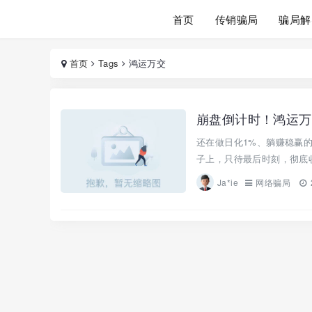
首页
传销骗局
骗局解
首页
Tags
鸿运万交
崩盘倒计时！鸿运万
还在做日化1%、躺赚稳赢
子上，只待最后时刻，彻底收
Ja*ie
网络骗局