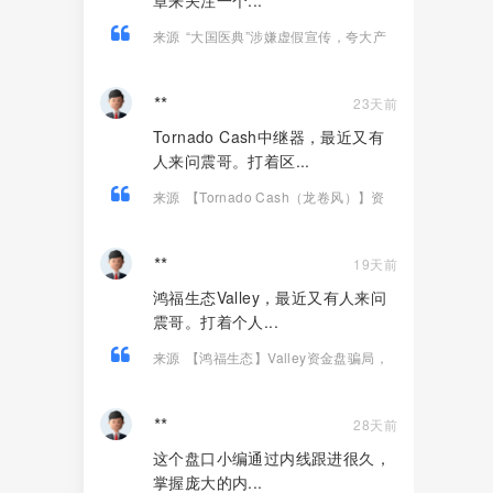
章来关注一个...
来源
“大国医典”涉嫌虚假宣传，夸大产
品功效导致患者病情复发，险截肢！
**
23天前
Tornado Cash中继器，最近又有
人来问震哥。打着区...
来源
【Tornado Cash（龙卷风）】资
金盘骗局，纯虚假包装的诈骗项目！
**
19天前
鸿福生态Valley，最近又有人来问
震哥。打着个人...
来源
【鸿福生态】Valley资金盘骗局，
打着个人养老金投资旗号的诈骗项目！
**
28天前
这个盘口小编通过内线跟进很久，
掌握庞大的内...