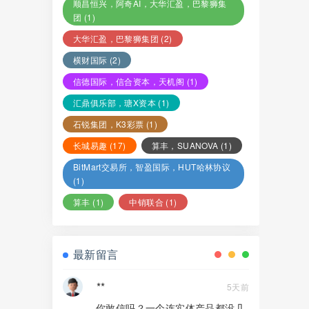
顺昌恒兴，阿奇AI，大华汇盈，巴黎狮集
团
(1)
大华汇盈，巴黎狮集团
(2)
横财国际
(2)
信德国际，信合资本，天机阁
(1)
汇鼎俱乐部，瑭X资本
(1)
石锐集团，K3彩票
(1)
长城易趣
(17)
算丰，SUANOVA
(1)
BitMart交易所，智盈国际，HUT哈林协议
(1)
算丰
(1)
中销联合
(1)
最新留言
**
5天前
你敢信吗？一个连实体产品都没几