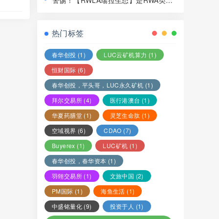
警惕！【RWLA瑞拉生态】是RWA类资
局，赶紧远离！
金盘骗局，看见一定要远离！
热门标签
春华创投
(1)
LUC云矿机算力
(1)
恒财国际
(6)
春华创投，平头哥，LUC永久矿机
(1)
拜尔交易所
(4)
医行港澳台
(1)
华夏药膳堂
(1)
灵芝生命肽
(1)
空域视界
(6)
CDAO
(7)
Buyerex
(1)
LUC矿机
(1)
春华创投，春华资本
(1)
羽翎交易所
(1)
文旅中国
(2)
PM国际
(1)
海鱼生活
(1)
中盛铭量化
(9)
投资于人
(1)