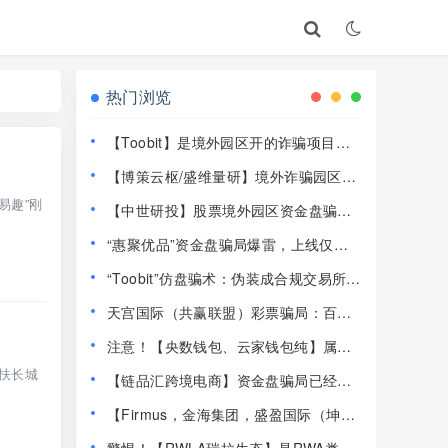
热门浏览
【Toobit】是境外园区开的诈骗项目，
高度预警，远离！
【博策云枢/盛维量研】境外诈骗园区开
的资金盘骗局，远离快割盘！
易趣”刚
【中世研投】股票境外园区资金盘骗
局，目前已经不能提现了，大量投诉文
“惠聚优品”资金盘骗局爆雷，上线仅半
章，高度预警，崩盘在即！
个月提现卡死，社群直接解散！
“Toobit”仿盘骗术：伪装成合规交易所，
以高息为饵行拉人头之实的传销资金盘
天宫国际（共赢联盟）彩票骗局：百景
骗局！
公会的平移重启盘，操盘手林天泽，典
注意！【央数钱包、云家钱包纯】属民
型的杀猪盘，远离！
族资产解冻骗局，千万别下载投钱！
扶长城
【链品汇跨境电商】资金盘骗局已经崩
盘，13万人1.2亿被圈，抓紧维权！
【Firmus，金海集团，盛盈国际（坤宇
联盟）】这3个平台都是资金盘虚拟币骗