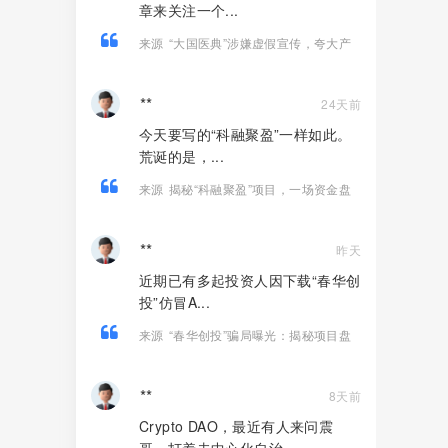
章来关注一个...
来源
“大国医典”涉嫌虚假宣传，夸大产
品功效导致患者病情复发，险截肢！
**
24天前
今天要写的“科融聚盈”一样如此。
荒诞的是，...
来源
揭秘“科融聚盈”项目，一场资金盘
金融骗局！
**
昨天
近期已有多起投资人因下载“春华创
投”仿冒A...
来源
“春华创投”骗局曝光：揭秘项目盘
的欺诈手法!
**
8天前
Crypto DAO，最近有人来问震