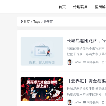
首页
传销骗局
骗局解
首页
Tags
云界汇
长城易趣刚跑路，“
现在的骗子如果不去写剧本
把盘子玩崩，卷着大家伙儿的
Ja*ie
网络骗局
【云界汇】资金盘骗
长城易趣的操盘手刚卷完钱
易趣受害用户回本的旗号，喊
Ja*ie
网络骗局