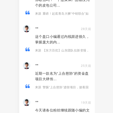
个的皮包公司...
来源
重磅！起底青岛大狮“中销联合”如
何用14款APP狂揽100亿、发展800万
人！
**
28天前
这个盘口小编通过内线跟进很久，
掌握庞大的内...
来源
【东方百优】山东团队拉新变慢，
项目方开始酝酿收割，将成为资金盘首
批“骸骨”！
**
25天前
近期一款名为“上合慈协”的资金盘
项目大肆传...
来源
警惕“上合慈协”虚假项目，披着国
际组织外衣的特大资金盘骗局！
**
19天前
今天请各位粉丝继续跟随小编的文