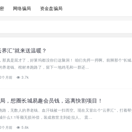
密
网络骗局
资金盘骗局
云界汇”就来送温暖？
，那真是屈才了，好莱坞都没你们这脑洞！ 咱们先捋一捋啊。前脚那个“长城
养老钱、棺材本跑路了，留下一地鸡毛和一群还...
2个月前
3.7k
局，想圈长城易趣会员钱，远离快割项目！
跑路，无数人的养老钱、血汗钱被一扫而空。现在又冒出个“云界汇”，打着帮
什么1:1等额无损补偿，装成救世主到处拉人。 震...
2个月前
5.6k