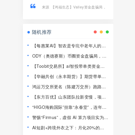
来源
【鸿福生态】Valley资金盘骗局，
打着个人养老金投资旗号的诈骗项目！
随机推荐
【每惠莱AI】智农是专坑中老年人的农
业资金盘！高速预警，崩盘在即！
ODY（奥德赛斯）币圈资金盘骗局，14
美金横盘几百天，基本没戏了
【Toobit交易所】ai智投带单类资金盘
骗局，日收益高达2.8%，看见一定要远
【华融共创（永丰期货）】期货带单类
离！
资金盘骗局，高度j预警，崩盘在即！
鸿运万交所更名（陈建万交所）跑路前
兆！6大崩盘铁证，最后收割陷阱千万别
【东方百优】山东团队拉新变慢，项目
踩！
方开始酝酿收割，将成为资金盘首批“骸
“HIGO海购国际”挂靠“永春堂”，连年亏
骨”！
损的直销企业联合东南亚操盘手收割国
警惕“Firmus”，虚假 AI 算力项目实为庞
人！
氏杀猪盘！
AI短剧+跨境外衣之下：月化20%的
Nobodypro平头哥这套模型，到底咋玩