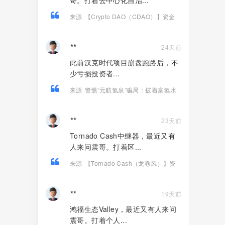
哥。打着去中心化自治...
来源
【Crypto DAO（CDAO）】资金
盘骗局，底池被抽760万，还信它是去中
心化！
**
24天前
此前汉克时代项目崩盘跑路后，不
少亏损投资者...
来源
警惕“元航氢泉”骗局：披着富氢水
的外衣，内核仍是庞氏骗局+传销架构
**
23天前
Tornado Cash中继器，最近又有
人来问震哥。打着区...
来源
【Tornado Cash（龙卷风）】资
金盘骗局，纯虚假包装的诈骗项目！
**
19天前
鸿福生态Valley，最近又有人来问
震哥。打着个人...