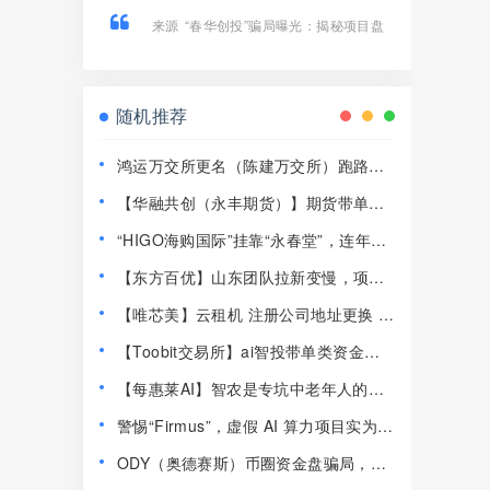
来源
“春华创投”骗局曝光：揭秘项目盘
的欺诈手法!
随机推荐
鸿运万交所更名（陈建万交所）跑路前
兆！6大崩盘铁证，最后收割陷阱千万别
【华融共创（永丰期货）】期货带单类
踩！
资金盘骗局，高度j预警，崩盘在即！
“HIGO海购国际”挂靠“永春堂”，连年亏
损的直销企业联合东南亚操盘手收割国
【东方百优】山东团队拉新变慢，项目
人！
方开始酝酿收割，将成为资金盘首批“骸
【唯芯美】云租机 注册公司地址更换 新
骨”！
地址竟然是一家皮包公司 开始搞活动完
【Toobit交易所】ai智投带单类资金盘
成最后的收割！
骗局，日收益高达2.8%，看见一定要远
【每惠莱AI】智农是专坑中老年人的农
离！
业资金盘！高速预警，崩盘在即！
警惕“Firmus”，虚假 AI 算力项目实为庞
氏杀猪盘！
ODY（奥德赛斯）币圈资金盘骗局，14
美金横盘几百天，基本没戏了