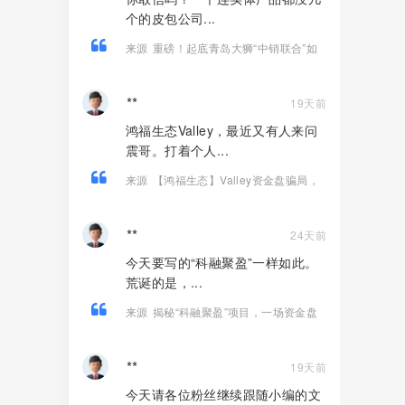
个的皮包公司...
来源
重磅！起底青岛大狮“中销联合”如
何用14款APP狂揽100亿、发展800万
人！
**
19天前
鸿福生态Valley，最近又有人来问
震哥。打着个人...
来源
【鸿福生态】Valley资金盘骗局，
打着个人养老金投资旗号的诈骗项目！
**
24天前
今天要写的“科融聚盈”一样如此。
荒诞的是，...
来源
揭秘“科融聚盈”项目，一场资金盘
金融骗局！
**
19天前
今天请各位粉丝继续跟随小编的文