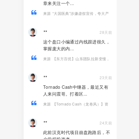
章来关注一个...
来源
“大国医典”涉嫌虚假宣传，夸大产
品功效导致患者病情复发，险截肢！
**
28天前
这个盘口小编通过内线跟进很久，
掌握庞大的内...
来源
【东方百优】山东团队拉新变慢，
项目方开始酝酿收割，将成为资金盘首
批“骸骨”！
**
23天前
Tornado Cash中继器，最近又有
人来问震哥。打着区...
来源
【Tornado Cash（龙卷风）】资
金盘骗局，纯虚假包装的诈骗项目！
**
24天前
此前汉克时代项目崩盘跑路后，不