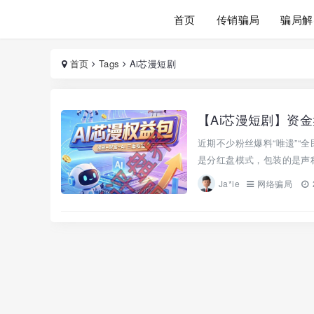
首页
传销骗局
骗局解
首页
Tags
Ai芯漫短剧
【Ai芯漫短剧】资金
近期不少粉丝爆料“唯遗”“
是分红盘模式，包装的是声称“国
Ja*ie
网络骗局