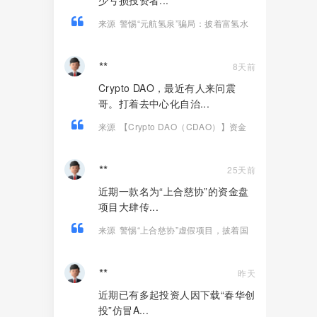
少亏损投资者...
来源
警惕“元航氢泉”骗局：披着富氢水
的外衣，内核仍是庞氏骗局+传销架构
**
8天前
Crypto DAO，最近有人来问震
哥。打着去中心化自治...
来源
【Crypto DAO（CDAO）】资金
盘骗局，底池被抽760万，还信它是去中
心化！
**
25天前
近期一款名为“上合慈协”的资金盘
项目大肆传...
来源
警惕“上合慈协”虚假项目，披着国
际组织外衣的特大资金盘骗局！
**
昨天
近期已有多起投资人因下载“春华创
投”仿冒A...