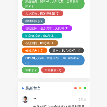
顺昌恒兴，阿奇AI，大华汇盈，巴黎狮集
团
(1)
大华汇盈，巴黎狮集团
(2)
横财国际
(2)
信德国际，信合资本，天机阁
(1)
汇鼎俱乐部，瑭X资本
(1)
石锐集团，K3彩票
(1)
长城易趣
(17)
算丰，SUANOVA
(1)
BitMart交易所，智盈国际，HUT哈林协议
(1)
算丰
(1)
中销联合
(1)
最新留言
**
5天前
你敢信吗？一个连实体产品都没几