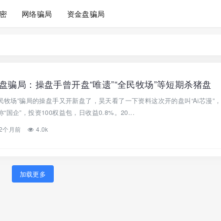
密
网络骗局
资金盘骗局
盘骗局：操盘手曾开盘“唯遗”“全民牧场”等短期杀猪盘
全民牧场”骗局的操盘手又开新盘了，昊天看了一下资料这次开的盘叫“Ai芯漫”
企”，投资100权益包，日收益0.8%。20...
2个月前
4.0k
加载更多