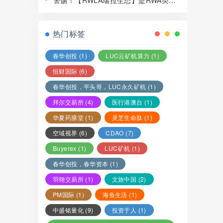
警惕！【RWLA瑞拉生态】是RWA类资
局，赶紧远离！
金盘骗局，看见一定要远离！
热门标签
春华创投
(1)
LUC云矿机算力
(1)
恒财国际
(6)
春华创投，平头哥，LUC永久矿机
(1)
拜尔交易所
(4)
医行港澳台
(1)
华夏药膳堂
(1)
灵芝生命肽
(1)
空域视界
(6)
CDAO
(7)
Buyerex
(1)
LUC矿机
(1)
春华创投，春华资本
(1)
羽翎交易所
(1)
文旅中国
(2)
PM国际
(1)
海鱼生活
(1)
中盛铭量化
(9)
投资于人
(1)