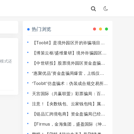
热门浏览
【Toobit】是境外园区开的诈骗项目，
高度预警，远离！
【博策云枢/盛维量研】境外诈骗园区开
的资金盘骗局，远离快割盘！
，模式还
【中世研投】股票境外园区资金盘骗
局，目前已经不能提现了，大量投诉文
“惠聚优品”资金盘骗局爆雷，上线仅半
章，高度预警，崩盘在即！
个月提现卡死，社群直接解散！
“Toobit”仿盘骗术：伪装成合规交易所，
以高息为饵行拉人头之实的传销资金盘
天宫国际（共赢联盟）彩票骗局：百景
骗局！
公会的平移重启盘，操盘手林天泽，典
注意！【央数钱包、云家钱包纯】属民
型的杀猪盘，远离！
族资产解冻骗局，千万别下载投钱！
【链品汇跨境电商】资金盘骗局已经崩
盘，13万人1.2亿被圈，抓紧维权！
【Firmus，金海集团，盛盈国际（坤宇
联盟）】这3个平台都是资金盘虚拟币骗