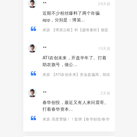
**
29天前
近期不少粉丝爆料了两个诈骗
app，分别是：博策...
来源
【博策云枢】和【盛维量研】都是
股票带单类资金盘骗局，即将崩盘跑
路！
**
15天前
ATI农创未来，开盘半年了。打着
助农旗号，做公...
来源
【ATI农创未来】资金盘骗局，助农
是假的，拉人头圈钱是真的！
**
2天前
春华创投，最近又有人来问震哥。
打着春华资本...
来源
高度警惕！！套牌【春华创投/春华
资本】资金盘骗局，纯虚假包装诈骗！