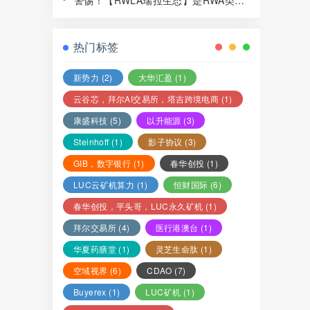
警惕！【RWLA瑞拉生态】是RWA类资
局，赶紧远离！
金盘骗局，看见一定要远离！
热门标签
新势力
(2)
大华汇盈
(1)
云谷芯，拜尔AI交易所，塔吉跨境电商
(1)
康盛科技
(5)
以升能源
(3)
Steinhoff
(1)
影子协议
(3)
GIB，数字银行
(1)
春华创投
(1)
LUC云矿机算力
(1)
恒财国际
(6)
春华创投，平头哥，LUC永久矿机
(1)
拜尔交易所
(4)
医行港澳台
(1)
华夏药膳堂
(1)
灵芝生命肽
(1)
空域视界
(6)
CDAO
(7)
Buyerex
(1)
LUC矿机
(1)