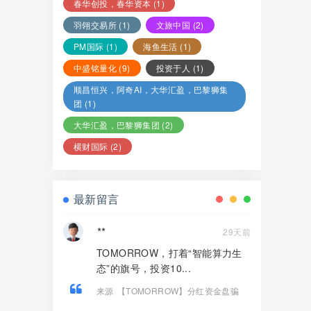
春华创投，春华资本
(1)
羽翎交易所
(1)
文旅中国
(2)
PM国际
(1)
海鱼生活
(1)
中盛铭量化
(9)
投资于人
(1)
顺昌恒兴，阿奇AI，大华汇盈，巴黎狮集
团
(1)
大华汇盈，巴黎狮集团
(2)
横财国际
(2)
最新留言
**
29天前
TOMORROW，打着“智能算力生
态”的旗号，投资10...
来源
【TOMORROW】分红资金盘骗
局，境外诈骗园区所开，已经单割杀