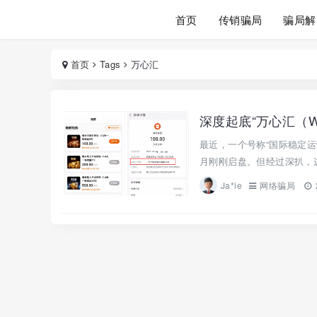
首页
传销骗局
骗局解
首页
Tags
万心汇
深度起底“万心汇（
最近，一个号称“国际稳定运
月刚刚启盘。但经过深扒，这
Ja*ie
网络骗局