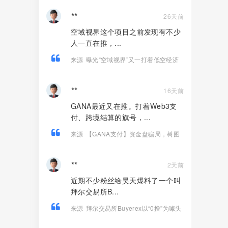
猪，远离！
**
26天前
空域视界这个项目之前发现有不少
人一直在推，...
来源
曝光“空域视界”又一打着低空经济
的传销资金盘骗局，已经单割！
**
16天前
GANA最近又在推。打着Web3支
付、跨境结算的旗号，...
来源
【GANA支付】资金盘骗局，树图
合作是假的，庞氏拉人头圈钱是真的！
**
2天前
近期不少粉丝给昊天爆料了一个叫
拜尔交易所B...
来源
拜尔交易所Buyerex以“0撸”为噱头
的分红类资金盘骗局，远离！