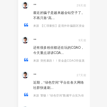
**
29天前
最近的骗子是越来越会钻空子了。
不再只靠“高...
来源
【汇璟量投】是境外诈骗园区资金
盘骗局，拉人涉嫌违法，看见远离
**
9天前
还有很多粉丝都还在玩的CDAO，
今天重点讲讲CDA...
来源
突然暴跌！！资金盘CDAO市值蒸
发超1.5亿！尽快远离！
**
27天前
近期，“绿色空间”平台在各大网络
社群快速刷...
来源
警惕！“绿色空间”数藏平台实为传
销资金盘，高收益福利皆是跑路骗
局！！