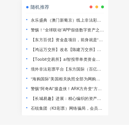
随机推荐
永乐盛典（澳门新葡京）线上非法彩票
骗局，导师郎博，多次收割会员，即将
警惕！“全球联动”APP假借数字资产之名
崩盘跑路！
设资金盘骗局！
【东方百优】资金盘项目，前身就是“东
富交易所”，收割套路换汤不换药！
【鸿运万交所】改名【陈建万交所】掩
耳盗铃也掩盖不了马上崩盘的结果！
【Toobit交易所】ai智投带单类资金盘
骗局，日收益高达2.8%，看见一定要远
境外非法彩票平台【东方国际（百亿团
离！
队）】大肆收割国内人，请速速远离！
“海购国际”美国相关执照全部为网购，
研发团队信息造假。
警惕“阿奇AI”接盘侠！ARK方舟变“方
棺”，这帮韭菜还在做梦万倍涨幅？
【长城易趣】进展：精心编织的资产骗
局，无数投资者陷入绝境！
石锐集团（K3彩票）网络骗局，会员提
现不到账，大批团队惨遭割韭菜，要崩
盘跑路了！