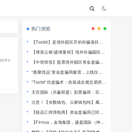
热门浏览
【Toobit】是境外园区开的诈骗项目，
高度预警，远离！
【博策云枢/盛维量研】境外诈骗园区开
的资金盘骗局，远离快割盘！
6年4
【中世研投】股票境外园区资金盘骗
局，目前已经不能提现了，大量投诉文
“惠聚优品”资金盘骗局爆雷，上线仅半
章，高度预警，崩盘在即！
个月提现卡死，社群直接解散！
“Toobit”仿盘骗术：伪装成合规交易所，
以高息为饵行拉人头之实的传销资金盘
天宫国际（共赢联盟）彩票骗局：百景
骗局！
公会的平移重启盘，操盘手林天泽，典
注意！【央数钱包、云家钱包纯】属民
型的杀猪盘，远离！
族资产解冻骗局，千万别下载投钱！
【链品汇跨境电商】资金盘骗局已经崩
盘，13万人1.2亿被圈，抓紧维权！
【Firmus，金海集团，盛盈国际（坤宇
联盟）】这3个平台都是资金盘虚拟币骗