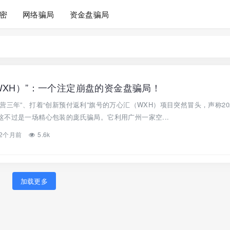
密
网络骗局
资金盘骗局
WXH）”：一个注定崩盘的资金盘骗局！
营三年”、打着“创新预付返利”旗号的万心汇（WXH）项目突然冒头，声称202
不过是一场精心包装的庞氏骗局。它利用广州一家空...
2个月前
5.6k
加载更多