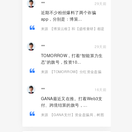
**
29天前
近期不少粉丝爆料了两个诈骗
app，分别是：博策...
来源
【博策云枢】和【盛维量研】都是
股票带单类资金盘骗局，即将崩盘跑
路！
**
29天前
TOMORROW，打着“智能算力生
态”的旗号，投资10...
来源
【TOMORROW】分红资金盘骗
局，境外诈骗园区所开，已经单割杀
猪，远离！
**
16天前
GANA最近又在推。打着Web3支
付、跨境结算的旗号，...
来源
【GANA支付】资金盘骗局，树图
合作是假的，庞氏拉人头圈钱是真的！