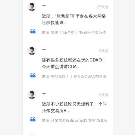
**
27天前
近期，“绿色空间”平台在各大网络
社群快速刷...
来源
警惕！“绿色空间”数藏平台实为传
销资金盘，高收益福利皆是跑路骗
局！！
**
9天前
还有很多粉丝都还在玩的CDAO，
今天重点讲讲CDA...
来源
突然暴跌！！资金盘CDAO市值蒸
发超1.5亿！尽快远离！
**
2天前
近期不少粉丝给昊天爆料了一个叫
拜尔交易所B...
来源
拜尔交易所Buyerex以“0撸”为噱头
的分红类资金盘骗局，远离！