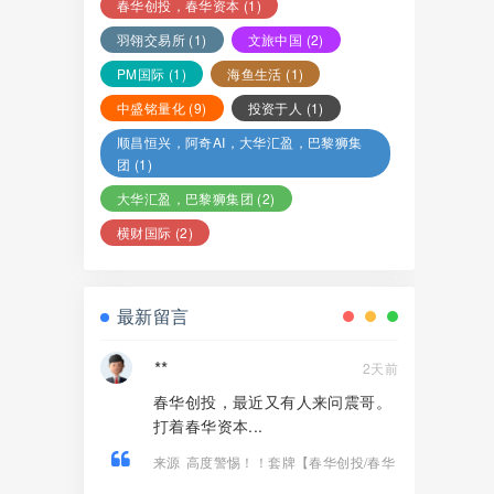
春华创投，春华资本
(1)
羽翎交易所
(1)
文旅中国
(2)
PM国际
(1)
海鱼生活
(1)
中盛铭量化
(9)
投资于人
(1)
顺昌恒兴，阿奇AI，大华汇盈，巴黎狮集
团
(1)
大华汇盈，巴黎狮集团
(2)
横财国际
(2)
最新留言
**
2天前
春华创投，最近又有人来问震哥。
打着春华资本...
来源
高度警惕！！套牌【春华创投/春华
资本】资金盘骗局，纯虚假包装诈骗！