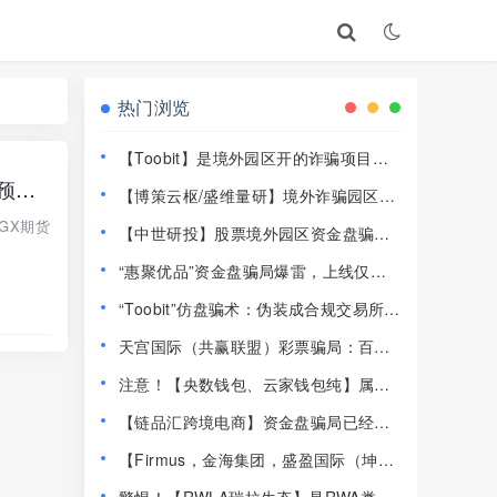
热门浏览
【Toobit】是境外园区开的诈骗项目，
高度预警，远离！
合创期汇（合创俱乐部）SGX期货跟单类资金盘骗局，大量单割会员，高度预警，
【博策云枢/盛维量研】境外诈骗园区开
的资金盘骗局，远离快割盘！
GX期货
【中世研投】股票境外园区资金盘骗
局，目前已经不能提现了，大量投诉文
“惠聚优品”资金盘骗局爆雷，上线仅半
章，高度预警，崩盘在即！
个月提现卡死，社群直接解散！
“Toobit”仿盘骗术：伪装成合规交易所，
以高息为饵行拉人头之实的传销资金盘
天宫国际（共赢联盟）彩票骗局：百景
骗局！
公会的平移重启盘，操盘手林天泽，典
注意！【央数钱包、云家钱包纯】属民
型的杀猪盘，远离！
族资产解冻骗局，千万别下载投钱！
【链品汇跨境电商】资金盘骗局已经崩
盘，13万人1.2亿被圈，抓紧维权！
【Firmus，金海集团，盛盈国际（坤宇
联盟）】这3个平台都是资金盘虚拟币骗