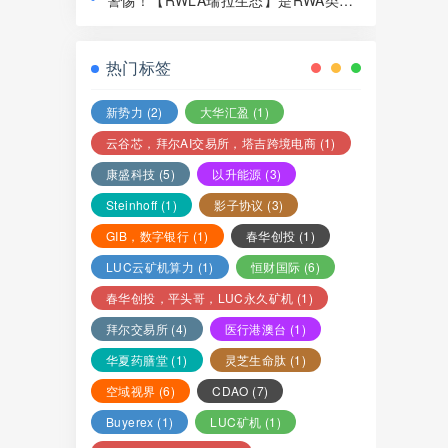
警惕！【RWLA瑞拉生态】是RWA类资
局，赶紧远离！
金盘骗局，看见一定要远离！
热门标签
新势力
(2)
大华汇盈
(1)
云谷芯，拜尔AI交易所，塔吉跨境电商
(1)
康盛科技
(5)
以升能源
(3)
Steinhoff
(1)
影子协议
(3)
GIB，数字银行
(1)
春华创投
(1)
LUC云矿机算力
(1)
恒财国际
(6)
春华创投，平头哥，LUC永久矿机
(1)
拜尔交易所
(4)
医行港澳台
(1)
华夏药膳堂
(1)
灵芝生命肽
(1)
空域视界
(6)
CDAO
(7)
Buyerex
(1)
LUC矿机
(1)