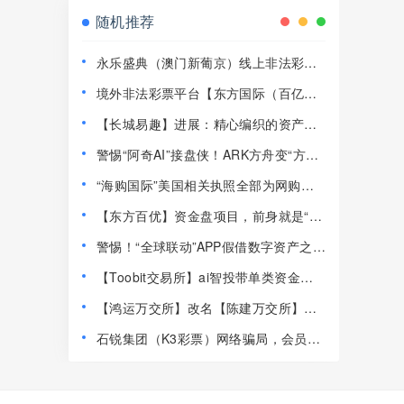
随机推荐
永乐盛典（澳门新葡京）线上非法彩票
骗局，导师郎博，多次收割会员，即将
境外非法彩票平台【东方国际（百亿团
崩盘跑路！
队）】大肆收割国内人，请速速远离！
【长城易趣】进展：精心编织的资产骗
局，无数投资者陷入绝境！
警惕“阿奇AI”接盘侠！ARK方舟变“方
棺”，这帮韭菜还在做梦万倍涨幅？
“海购国际”美国相关执照全部为网购，
研发团队信息造假。
【东方百优】资金盘项目，前身就是“东
富交易所”，收割套路换汤不换药！
警惕！“全球联动”APP假借数字资产之名
设资金盘骗局！
【Toobit交易所】ai智投带单类资金盘
骗局，日收益高达2.8%，看见一定要远
【鸿运万交所】改名【陈建万交所】掩
离！
耳盗铃也掩盖不了马上崩盘的结果！
石锐集团（K3彩票）网络骗局，会员提
现不到账，大批团队惨遭割韭菜，要崩
盘跑路了！