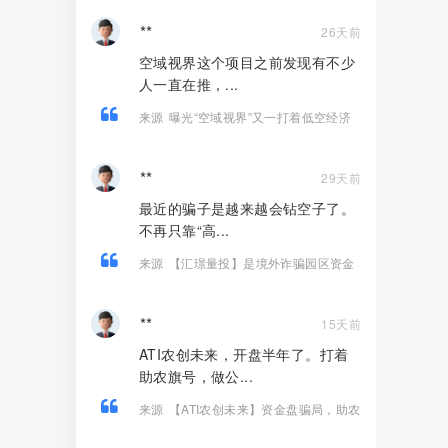
**
26天前
空域视界这个项目之前发现有不少
人一直在推，...
来源
曝光“空域视界”又一打着低空经济
的传销资金盘骗局，已经单割！
**
29天前
最近的骗子是越来越会钻空子了。
不再只靠“高...
来源
【汇璟量投】是境外诈骗园区资金
盘骗局，拉人涉嫌违法，看见远离
**
15天前
ATI农创未来，开盘半年了。打着
助农旗号，做公...
来源
【ATI农创未来】资金盘骗局，助农
是假的，拉人头圈钱是真的！