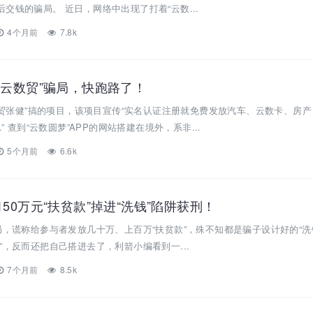
交钱的骗局。 近日，网络中出现了打着“云数...
4个月前
7.8k
“云数贸”骗局，快跑路了！
云数贸张健”搞的项目，该项目宣传“实名认证注册就免费发放汽车、云数卡、房
...” 查到“云数圆梦”APP的网站搭建在境外，系非...
5个月前
6.6k
150万元“扶贫款”掉进“洗钱”陷阱获刑！
局，谎称给参与者发放几十万、上百万“扶贫款”，殊不知都是骗子设计好的“洗
”，反而还把自己搭进去了，利箭小编看到一...
7个月前
8.5k