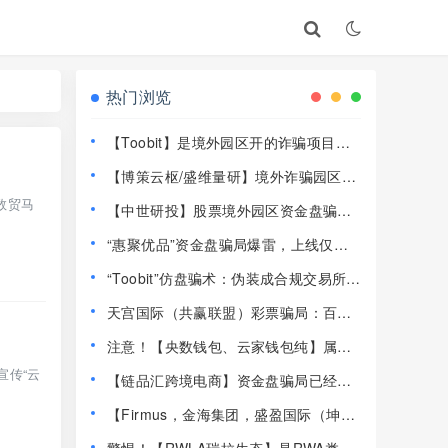
热门浏览
【Toobit】是境外园区开的诈骗项目，
高度预警，远离！
【博策云枢/盛维量研】境外诈骗园区开
的资金盘骗局，远离快割盘！
数贸马
【中世研投】股票境外园区资金盘骗
局，目前已经不能提现了，大量投诉文
“惠聚优品”资金盘骗局爆雷，上线仅半
章，高度预警，崩盘在即！
个月提现卡死，社群直接解散！
“Toobit”仿盘骗术：伪装成合规交易所，
以高息为饵行拉人头之实的传销资金盘
天宫国际（共赢联盟）彩票骗局：百景
骗局！
公会的平移重启盘，操盘手林天泽，典
注意！【央数钱包、云家钱包纯】属民
型的杀猪盘，远离！
族资产解冻骗局，千万别下载投钱！
宣传“云
【链品汇跨境电商】资金盘骗局已经崩
盘，13万人1.2亿被圈，抓紧维权！
【Firmus，金海集团，盛盈国际（坤宇
联盟）】这3个平台都是资金盘虚拟币骗