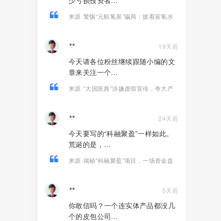
少亏损投资者...
来源
警惕“元航氢泉”骗局：披着富氢水
的外衣，内核仍是庞氏骗局+传销架构
**
19天前
今天请各位粉丝继续跟随小编的文
章来关注一个...
来源
“大国医典”涉嫌虚假宣传，夸大产
品功效导致患者病情复发，险截肢！
**
24天前
今天要写的“科融聚盈”一样如此。
荒诞的是，...
来源
揭秘“科融聚盈”项目，一场资金盘
金融骗局！
**
5天前
你敢信吗？一个连实体产品都没几
个的皮包公司...