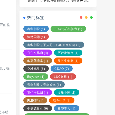
警惕！【RWLA瑞拉生态】是RWA类资
局，赶紧远离！
金盘骗局，看见一定要远离！
热门标签
”开的盘
春华创投
(1)
LUC云矿机算力
(1)
恒财国际
(6)
春华创投，平头哥，LUC永久矿机
(1)
拜尔交易所
(4)
医行港澳台
(1)
华夏药膳堂
(1)
灵芝生命肽
(1)
信息，骗
空域视界
(6)
CDAO
(7)
Buyerex
(1)
LUC矿机
(1)
春华创投，春华资本
(1)
羽翎交易所
(1)
文旅中国
(2)
PM国际
(1)
海鱼生活
(1)
中盛铭量化
(9)
投资于人
(1)
悠不明