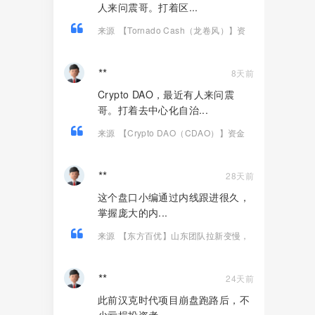
人来问震哥。打着区...
来源
【Tornado Cash（龙卷风）】资
金盘骗局，纯虚假包装的诈骗项目！
**
8天前
Crypto DAO，最近有人来问震
哥。打着去中心化自治...
来源
【Crypto DAO（CDAO）】资金
盘骗局，底池被抽760万，还信它是去中
心化！
**
28天前
这个盘口小编通过内线跟进很久，
掌握庞大的内...
来源
【东方百优】山东团队拉新变慢，
项目方开始酝酿收割，将成为资金盘首
批“骸骨”！
**
24天前
此前汉克时代项目崩盘跑路后，不