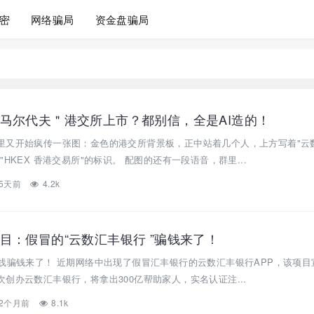
密
网络骗局
资金盘骗局
马尔代夫＂港交所上市？都别信，全是AI造的！
里又开始疯传一张图：金色的港交所背景板，正中站着几个人，上方写着"云
HKEX 香港交易所"的标识。 配图的还有一段语音，群里...
5天前
4.2k
目：假冒的“云数汇丰银行 ”骗钱来了！
线骗钱来了！ 近期网络中出现了假冒汇丰银行的云数汇丰银行APP，该项目
创办云数汇丰银行，将拿出300亿帮助家人，实名认证注...
2个月前
8.1k