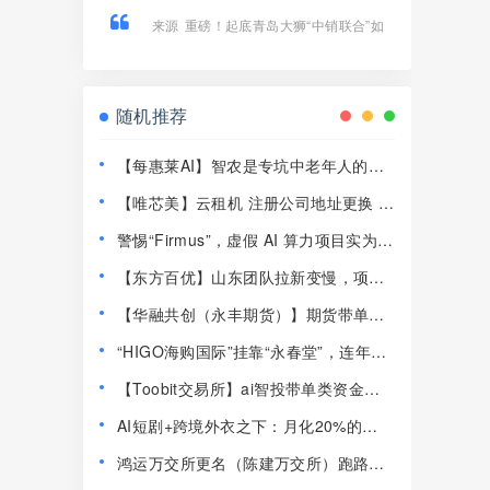
来源
重磅！起底青岛大狮“中销联合”如
何用14款APP狂揽100亿、发展800万
人！
随机推荐
【每惠莱AI】智农是专坑中老年人的农
业资金盘！高速预警，崩盘在即！
【唯芯美】云租机 注册公司地址更换 新
地址竟然是一家皮包公司 开始搞活动完
警惕“Firmus”，虚假 AI 算力项目实为庞
成最后的收割！
氏杀猪盘！
【东方百优】山东团队拉新变慢，项目
方开始酝酿收割，将成为资金盘首批“骸
【华融共创（永丰期货）】期货带单类
骨”！
资金盘骗局，高度j预警，崩盘在即！
“HIGO海购国际”挂靠“永春堂”，连年亏
损的直销企业联合东南亚操盘手收割国
【Toobit交易所】ai智投带单类资金盘
人！
骗局，日收益高达2.8%，看见一定要远
AI短剧+跨境外衣之下：月化20%的
离！
Nobodypro平头哥这套模型，到底咋玩
鸿运万交所更名（陈建万交所）跑路前
的
兆！6大崩盘铁证，最后收割陷阱千万别