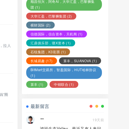
顺昌恒兴，阿奇AI，大华汇盈，巴黎狮集
团
(1)
大华汇盈，巴黎狮集团
(2)
横财国际
(2)
信德国际，信合资本，天机阁
(1)
汇鼎俱乐部，瑭X资本
(1)
产，拉人
石锐集团，K3彩票
(1)
长城易趣
(17)
算丰，SUANOVA
(1)
BitMart交易所，智盈国际，HUT哈林协议
(1)
算丰
(1)
中销联合
(1)
钱”圈
最新留言
**
19天前
鸿福生态Valley，最近又有人来问