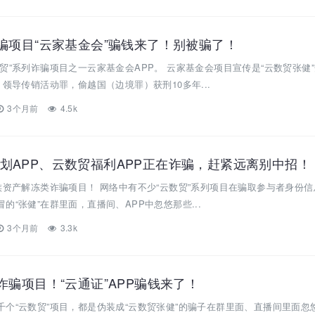
诈骗项目“云家基金会”骗钱来了！别被骗了！
贸”系列诈骗项目之一云家基金会APP。 云家基金会项目宣传是“云数贸张健
、领导传销活动罪，偷越国（边境罪）获刑10多年...
3个月前
4.5k
划APP、云数贸福利APP正在诈骗，赶紧远离别中招！
族资产解冻类诈骗项目！ 网络中有不少“云数贸”系列项目在骗取参与者身份
的“张健”在群里面，直播间、APP中忽悠那些...
3个月前
3.3k
诈骗项目！“云通证”APP骗钱来了！
个“云数贸”项目，都是伪装成“云数贸张健”的骗子在群里面、直播间里面忽