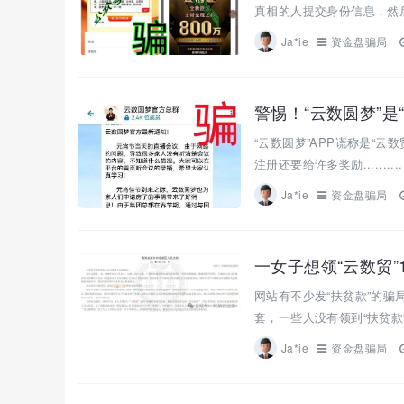
真相的人提交身份信息，然后
Ja*ie
资金盘骗局
警惕！“云数圆梦”是
“云数圆梦”APP谎称是“
注册还要给许多奖励........
Ja*ie
资金盘骗局
一女子想领“云数贸”
网站有不少发“扶贫款”的骗
套，一些人没有领到“扶贫款
Ja*ie
资金盘骗局