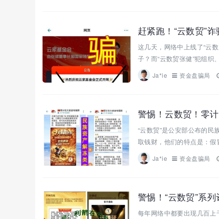
赶紧跑！“云数贸”
这几天，网络中上线了“云数
子？而“云数贸张健”犯组织
Ja*ie
资金盘骗局
警惕！云数贸！零计
“云数贸”是公安部公布的民
取钱财，他们的特点是：假冒
Ja*ie
资金盘骗局
警惕！“云数贸”系列
每年网络中都要出现几百上千