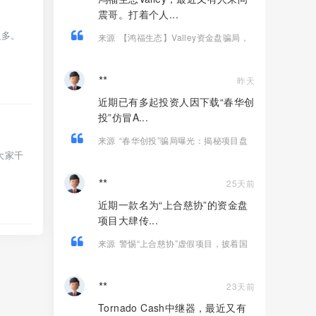
震哥。打着个人...
之多。
来源
【鸿福生态】Valley资金盘骗局，
打着个人养老金投资旗号的诈骗项目！
**
昨天
近期已有多起投资人因下载“春华创
投”仿冒A...
来源
“春华创投”骗局曝光：揭秘项目盘
大家千
的欺诈手法!
**
25天前
近期一款名为“上合慈协”的资金盘
项目大肆传...
来源
警惕“上合慈协”虚假项目，披着国
际组织外衣的特大资金盘骗局！
**
23天前
Tornado Cash中继器，最近又有