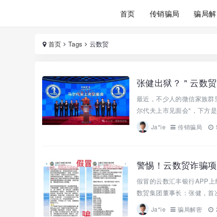
首页
传销骗局
骗局解
首页
Tags
云数贸
张健出狱？＂云数贸
最近，不少人的微信家族群
尔代夫上市见面会"，下方是"
Ja*ie
传销骗局
警惕！云数贸诈骗项
假冒的云数汇丰银行APP上
数贸集团董事长：张健，首次
Ja*ie
骗局解密