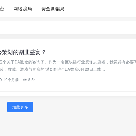
密
网络骗局
资金盘骗局
心策划的割韭盛宴？
五个关于DA数盒的咨询了。作为一名区块链行业反诈志愿者，我觉得有必要
：数藏、游戏与盲盒的“梦幻组合” DA数盒6月20日上线...
10个月前
8.5k
加载更多