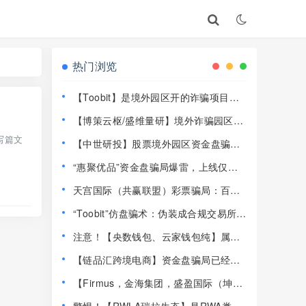
热门浏览
【Toobit】是境外园区开的诈骗项目，
高度预警，远离！
【博策云枢/盛维量研】境外诈骗园区开
的资金盘骗局，远离快割盘！
写篇文
【中世研投】股票境外园区资金盘骗
局，目前已经不能提现了，大量投诉文
“惠聚优品”资金盘骗局爆雷，上线仅半
章，高度预警，崩盘在即！
个月提现卡死，社群直接解散！
天宫国际（共赢联盟）彩票骗局：百景
公会的平移重启盘，操盘手林天泽，典
“Toobit”仿盘骗术：伪装成合规交易所，
型的杀猪盘，远离！
以高息为饵行拉人头之实的传销资金盘
注意！【央数钱包、云家钱包纯】属民
骗局！
族资产解冻骗局，千万别下载投钱！
【链品汇跨境电商】资金盘骗局已经崩
盘，13万人1.2亿被圈，抓紧维权！
【Firmus，金海集团，盛盈国际（坤宇
联盟）】这3个平台都是资金盘虚拟币骗