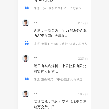
叫“ATI农创未...
来源
【ATI农创未来】又一个打着“助
农”旗号的分红类资金盘骗局，高度预
警，远离！
**
27天前
近期，一款名为Firmus的海外AI算
力APP在国内大肆扩...
来源
警惕“Firmus”，虚假 AI 算力项目实
为庞氏杀猪盘！
**
22天前
近日有实名爆料，中公控股有限公
司实控人纪树...
来源
重磅曝光：“中公控股”纪树刚虚
构“江苏文交所独家运营权”，实施百万级
合同诈骗！
**
13天前
实话实说，鸿运万交所（现更名陈
建万交所）的...