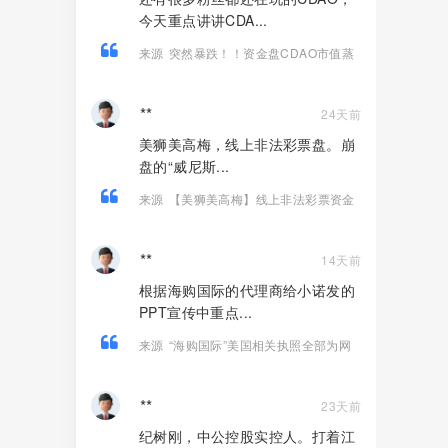
今天重点讲讲CDA...
来源
突然暴跌！！资金盘CDAO市值蒸
发超1.5亿！尽快远离！
**
24天前
美狮美高梅，线上非法彩票盘。崩
盘的“威尼斯...
来源
【美狮美高梅】线上非法彩票资金
盘骗局，开始单割杀猪会员，崩盘在
即！
**
14天前
根据海购国际的代理商给小诺发的
PPT宣传中重点...
来源
“海购国际”美国相关执照全部为网
购，研发团队信息造假。
**
23天前
纪树刚，中公控股实控人。打着江