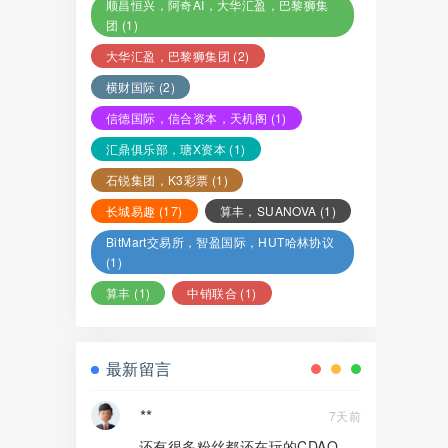
顺昌恒兴，阿奇AI，大华汇盈，巴黎狮集
团
(1)
大华汇盈，巴黎狮集团
(2)
横财国际
(2)
信德国际，信合资本，天机阁
(1)
汇鼎俱乐部，瑭X资本
(1)
石锐集团，K3彩票
(1)
长城易趣
(17)
算丰，SUANOVA
(1)
BitMart交易所，智盈国际，HUT哈林协议
(1)
算丰
(1)
中销联合
(1)
最新留言
**
7天前
还有很多粉丝都还在玩的CDAO，