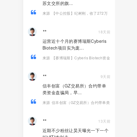
苏文交所的旗...
来源
【中公控股】纪树刚，收了272万
说能搞定文交所运营权，你信了？
**
18天前
运营近十个月的赛博瑞斯Cyberis
Biotech项目实为庞...
来源
【赛博瑞斯】Cyberis Biotech资金
盘骗局，高度预警，崩盘在即！
**
9天前
信丰创富（GZ交易所）合约带单
类资金盘骗局，早...
来源
信丰创富（GZ交易所）合约带单类
资金盘骗局，操盘手自称黄文国，大量
单割会员，即将崩盘跑路！
**
13天前
近期不少粉丝让昊天曝光一下一个