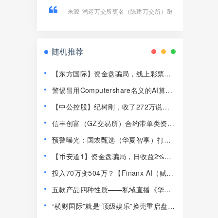
来源
鸿运万交所更名（陈建万交所）跑
路前兆！6大崩盘铁证，最后收割陷阱千
万别踩！
随机推荐
【东方国际】资金盘骗局，线上彩票、
私彩、境外D球，全是非法平台！
警惕冒用Computershare名义的AI算力
RWA资金盘！高息轮购分红陷阱切勿入
【中公控股】纪树刚，收了272万说能
局！！
搞定文交所运营权，你信了？
信丰创富（GZ交易所）合约带单类资金
盘骗局，操盘手自称黄文国，大量单割
预警曝光：国农甄选（华夏智享）打着
会员，即将崩盘跑路！
助农幌子实为资金盘传销骗局
【币安道1】资金盘骗局，日收益2%，
PPT都做不明白，你信它能长久？
投入70万变504万？【Finanx AI（赋能
相爱）】资金盘骗局拆解，宾利敲钟是
五款产品四种性质——私域直播《华夏
真是假？
药膳堂》的“组合收割”套路全解析
“横财国际”就是“顶级娱乐”换壳重启盘，
上线几天就割韭菜！