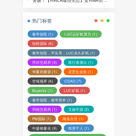
警惕！【RWLA瑞拉生态】是RWA类资
局，赶紧远离！
金盘骗局，看见一定要远离！
热门标签
春华创投
(1)
LUC云矿机算力
(1)
恒财国际
(6)
春华创投，平头哥，LUC永久矿机
(1)
拜尔交易所
(4)
医行港澳台
(1)
华夏药膳堂
(1)
灵芝生命肽
(1)
空域视界
(6)
CDAO
(7)
Buyerex
(1)
LUC矿机
(1)
春华创投，春华资本
(1)
羽翎交易所
(1)
文旅中国
(2)
PM国际
(1)
海鱼生活
(1)
中盛铭量化
(9)
投资于人
(1)