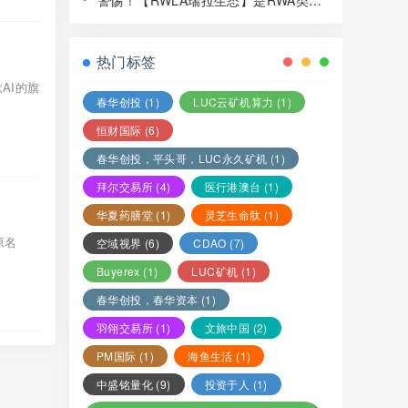
警惕！【RWLA瑞拉生态】是RWA类资
局，赶紧远离！
金盘骗局，看见一定要远离！
热门标签
AI的旗
春华创投
(1)
LUC云矿机算力
(1)
恒财国际
(6)
春华创投，平头哥，LUC永久矿机
(1)
拜尔交易所
(4)
医行港澳台
(1)
华夏药膳堂
(1)
灵芝生命肽
(1)
原名
空域视界
(6)
CDAO
(7)
Buyerex
(1)
LUC矿机
(1)
春华创投，春华资本
(1)
羽翎交易所
(1)
文旅中国
(2)
PM国际
(1)
海鱼生活
(1)
中盛铭量化
(9)
投资于人
(1)