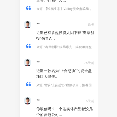
震哥。打着个人...
来源
【鸿福生态】Valley资金盘骗局，
打着个人养老金投资旗号的诈骗项目！
**
昨天
近期已有多起投资人因下载“春华创
投”仿冒A...
来源
“春华创投”骗局曝光：揭秘项目盘
的欺诈手法!
**
25天前
近期一款名为“上合慈协”的资金盘
项目大肆传...
来源
警惕“上合慈协”虚假项目，披着国
际组织外衣的特大资金盘骗局！
**
5天前
你敢信吗？一个连实体产品都没几
个的皮包公司...