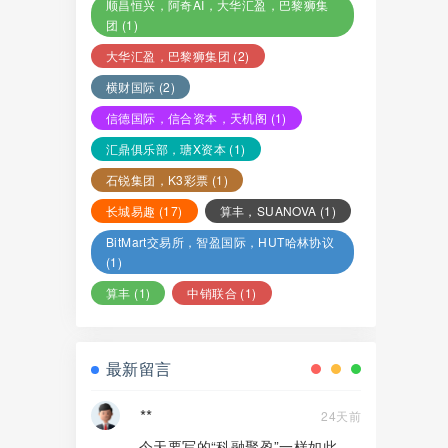
顺昌恒兴，阿奇AI，大华汇盈，巴黎狮集
团
(1)
大华汇盈，巴黎狮集团
(2)
横财国际
(2)
信德国际，信合资本，天机阁
(1)
汇鼎俱乐部，瑭X资本
(1)
石锐集团，K3彩票
(1)
长城易趣
(17)
算丰，SUANOVA
(1)
BitMart交易所，智盈国际，HUT哈林协议
(1)
算丰
(1)
中销联合
(1)
最新留言
**
24天前
今天要写的“科融聚盈”一样如此。