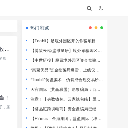
热门浏览
【Toobit】是境外园区开的诈骗项目，
高度预警，远离！
小心上当！杀猪盘骗局，假冒【谷歌Gemini】彻底崩盘跑路，目前正在二次收割。
【博策云枢/盛维量研】境外诈骗园区开
的资金盘骗局，远离快割盘！
的盘
【中世研投】股票境外园区资金盘骗
局，目前已经不能提现了，大量投诉文
“惠聚优品”资金盘骗局爆雷，上线仅半
章，高度预警，崩盘在即！
个月提现卡死，社群直接解散！
“Toobit”仿盘骗术：伪装成合规交易所，
以高息为饵行拉人头之实的传销资金盘
天宫国际（共赢联盟）彩票骗局：百景
骗局！
公会的平移重启盘，操盘手林天泽，典
上当！
注意！【央数钱包、云家钱包纯】属民
型的杀猪盘，远离！
族资产解冻骗局，千万别下载投钱！
盘子，居
【链品汇跨境电商】资金盘骗局已经崩
盘，13万人1.2亿被圈，抓紧维权！
【Firmus，金海集团，盛盈国际（坤宇
联盟）】这3个平台都是资金盘虚拟币骗