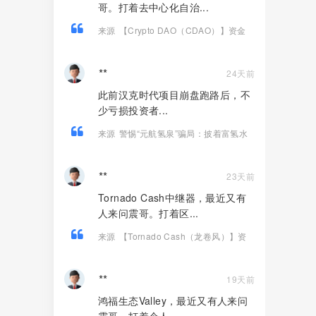
哥。打着去中心化自治...
来源
【Crypto DAO（CDAO）】资金
盘骗局，底池被抽760万，还信它是去中
心化！
**
24天前
此前汉克时代项目崩盘跑路后，不
少亏损投资者...
来源
警惕“元航氢泉”骗局：披着富氢水
的外衣，内核仍是庞氏骗局+传销架构
**
23天前
Tornado Cash中继器，最近又有
人来问震哥。打着区...
来源
【Tornado Cash（龙卷风）】资
金盘骗局，纯虚假包装的诈骗项目！
**
19天前
鸿福生态Valley，最近又有人来问