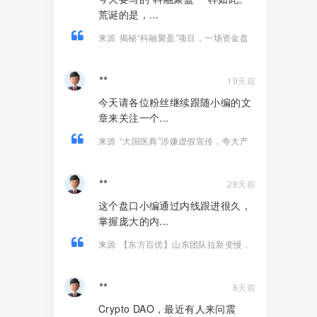
荒诞的是，...
来源
揭秘“科融聚盈”项目，一场资金盘
金融骗局！
**
19天前
今天请各位粉丝继续跟随小编的文
章来关注一个...
来源
“大国医典”涉嫌虚假宣传，夸大产
品功效导致患者病情复发，险截肢！
**
28天前
这个盘口小编通过内线跟进很久，
掌握庞大的内...
来源
【东方百优】山东团队拉新变慢，
项目方开始酝酿收割，将成为资金盘首
批“骸骨”！
**
8天前
Crypto DAO，最近有人来问震