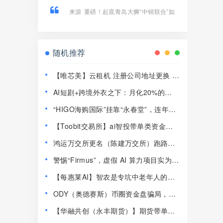
来源
重磅！起底青岛大狮“中销联合”如
何用14款APP狂揽100亿、发展800万
人！
随机推荐
【唯芯美】云租机 注册公司地址更换 新
地址竟然是一家皮包公司 开始搞活动完
AI短剧+跨境外衣之下：月化20%的
成最后的收割！
Nobodypro平头哥这套模型，到底咋玩
“HIGO海购国际”挂靠“永春堂”，连年亏
的
损的直销企业联合东南亚操盘手收割国
【Toobit交易所】ai智投带单类资金盘
人！
骗局，日收益高达2.8%，看见一定要远
鸿运万交所更名（陈建万交所）跑路前
离！
兆！6大崩盘铁证，最后收割陷阱千万别
警惕“Firmus”，虚假 AI 算力项目实为庞
踩！
氏杀猪盘！
【每惠莱AI】智农是专坑中老年人的农
业资金盘！高速预警，崩盘在即！
ODY（奥德赛斯）币圈资金盘骗局，14
美金横盘几百天，基本没戏了
【华融共创（永丰期货）】期货带单类
资金盘骗局，高度j预警，崩盘在即！