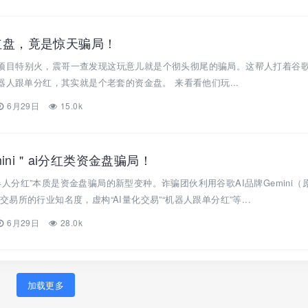
分红盘，竟是惊天骗局！
i"的项目特别火，震哥一查发现这玩意儿就是个彻头彻尾的骗局。这帮人打着谷歌
器人跟单分红，其实就是个老套的资金盘。 来看看他们玩...
6月29日
15.0k
ini＂ai分红类资金盘骗局！
I机器人分红”本质是资金盘骗局的新型变种。诈骗团伙利用谷歌AI品牌Gemini（
ni交易所的行业知名度，虚构“AI量化交易”“机器人跟单分红”等...
6月29日
28.0k
加载更多