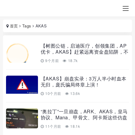
首页
Tags
AKAS
【树图公链，启迪医疗，创领集团，AP
优卡，AKAS】赶紧远离资金盘陷阱，不
要等
9个月前
18.7k
【AKAS】崩盘实录：3万人半小时血本
无归，庞氏骗局终章上演！
10个月前
13.6k
“奥拉丁”一旦崩盘，ARK、AKAS，皇马
协议、Mana、甲骨文、阿卡斯这些仿盘
会接
11个月前
18.1k