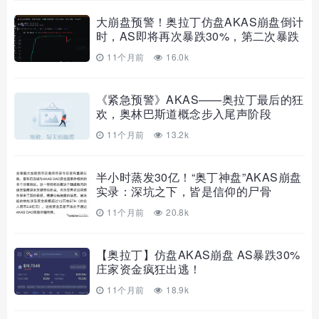
大崩盘预警！奥拉丁仿盘AKAS崩盘倒计
时，AS即将再次暴跌30%，第二次暴跌
即将出
11个月前
16.0k
《紧急预警》AKAS——奥拉丁最后的狂
欢，奥林巴斯道概念步入尾声阶段
11个月前
13.2k
半小时蒸发30亿！“奥丁神盘”AKAS崩盘
实录：深坑之下，皆是信仰的尸骨
11个月前
20.8k
【奥拉丁】仿盘AKAS崩盘 AS暴跌30%
庄家资金疯狂出逃！
11个月前
18.9k