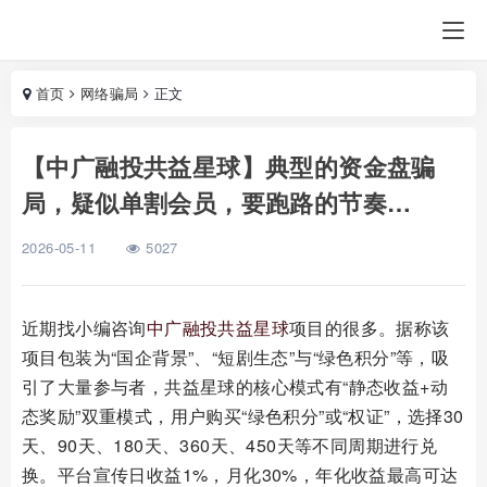
首页
网络骗局
正文
【中广融投共益星球】典型的资金盘骗
局，疑似单割会员，要跑路的节奏…
2026-05-11
5027
近期找小编咨询
中广融投
共益星球
项目的很多。据称该
项目包装为“国企背景”、“短剧生态”与“绿色积分”等，吸
引了大量参与者，共益星球的核心模式有“静态收益+动
态奖励”双重模式，用户购买“绿色积分”或“权证”，选择30
天、90天、180天、360天、450天等不同周期进行兑
换。平台宣传日收益1%，月化30%，年化收益最高可达