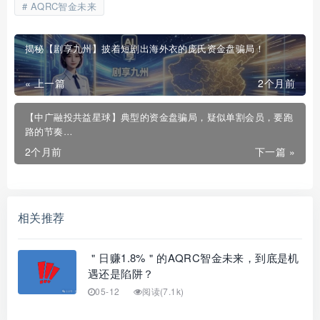
AQRC智金未来
揭秘【剧享九州】披着短剧出海外衣的庞氏资金盘骗局！
« 上一篇
2个月前
【中广融投共益星球】典型的资金盘骗局，疑似单割会员，要跑
路的节奏…
2个月前
下一篇 »
相关推荐
＂日赚1.8%＂的AQRC智金未来，到底是机
遇还是陷阱？
05-12
阅读(7.1k)