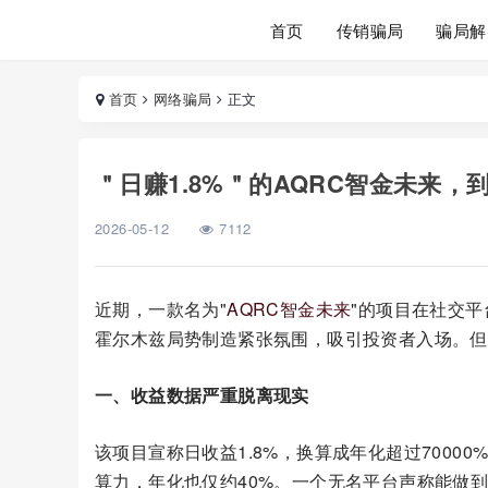
首页
传销骗局
骗局解
首页
网络骗局
正文
＂日赚1.8%＂的AQRC智金未来
2026-05-12
7112
近期，一款名为"
AQRC
智金未来
"的项目在社交平
霍尔木兹局势制造紧张氛围，吸引投资者入场。但
一、收益数据严重脱离现实
该项目宣称日收益1.8%，换算成年化超过700
算力，年化也仅约40%。一个无名平台声称能做到