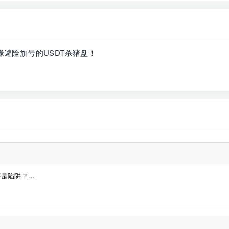
缘避险旗号的USDT杀猪盘！
是陷阱？...