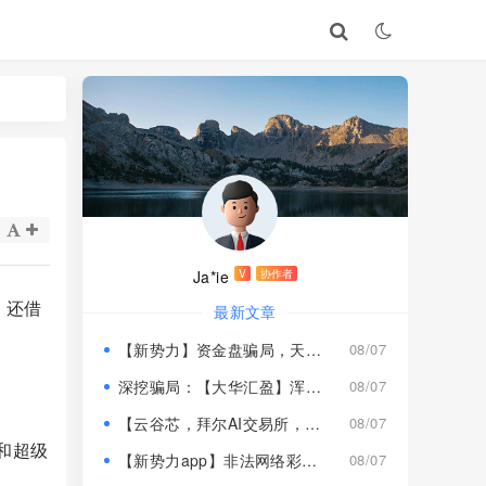
Ja*ie
V
协作者
，还借
最新文章
【新势力】资金盘骗局，天宫国际和平娱乐的狗推换个马甲又来割韭菜！
08/07
深挖骗局：【大华汇盈】浑身造假，冒用演员充当总监，啼笑皆非！
08/07
【云谷芯，拜尔AI交易所，塔吉跨境电商】这3个项目都是骗局，近期跑路跟即将崩盘收割，赶紧远离！
08/07
和超级
【新势力app】非法网络彩票骗局，“天宫国际”和“和平娱乐”骗子搞的杀猪盘，远离！
08/07