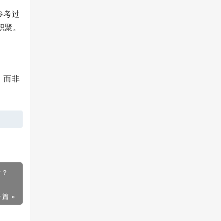
参考过
积聚。
，而非
命？
篇 »