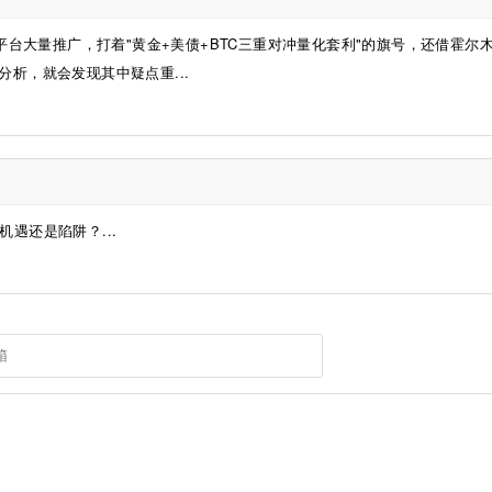
平台大量推广，打着"黄金+美债+BTC三重对冲量化套利"的旗号，还借霍尔
析，就会发现其中疑点重...
机遇还是陷阱？...