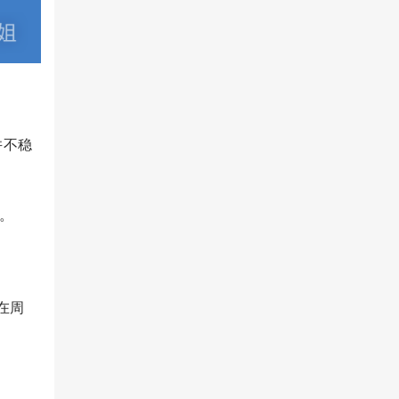
并不稳
回。
在周