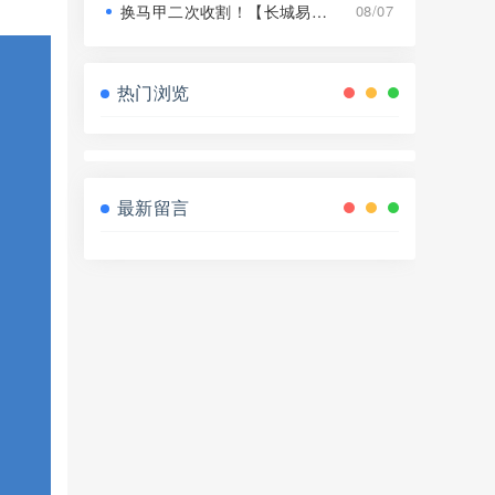
换马甲二次收割！【长城易趣】平移【康盛科技】又是致命骗局！
08/07
热门浏览
最新留言