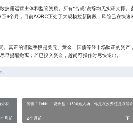
敢披露运营主体和监管资质。所有"合规"说辞均无实证支撑。
3至6个月，目前AQRC正处于大规模拉新阶段，风险已在快速
骗局。真正的避险手段是美元、黄金、国债等经市场验证的资产
尽早提醒撤离；若已投入资金，趁尚可操作时尽快退出。
除。
构外衣
警惕＂Tebbit＂资金盘：1500元入场，你是在投资还是在送
2个月前
2个月前
下一